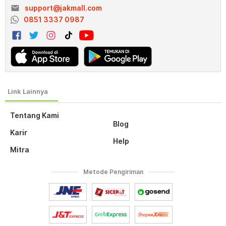
email
support@jakmall.com
0851 3337 0987
Tentang Kami
Blog
Karir
Help
Mitra
Metode Pengiriman