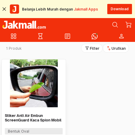
Download
Belanja Lebih Murah dengan
Jakmall Apps
grid_view
hourglass_empty
article
person
filter_alt
swap_vert
1 Produk
Filter
Urutkan
Stiker Anti Air Embun
ScreenGuard Kaca Spion Mobil
Fog RainProof Film
Bentuk Oval