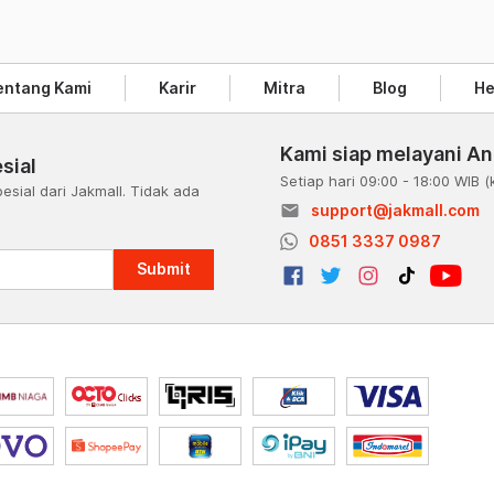
entang Kami
Karir
Mitra
Blog
He
Kami siap melayani A
sial
Setiap hari 09:00 - 18:00 WIB
(
esial dari Jakmall. Tidak ada
email
support@jakmall.com
a
0851 3337 0987
Submit