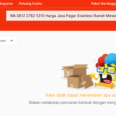
mbayaran
Peluang Usaha
Paket Berlangg
keyboard_arrow_down
uler
Kami tidak dapat menemukan apa ya
Silakan melakukan pencarian kembali dengan mengg