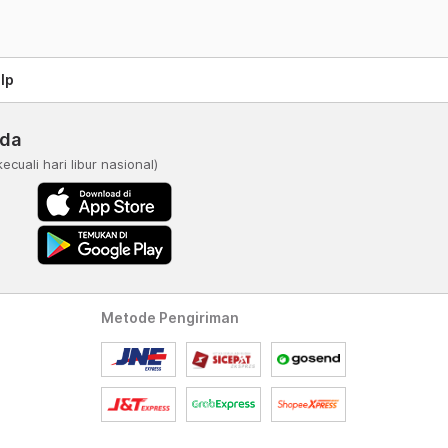
lp
nda
kecuali hari libur nasional)
Metode Pengiriman