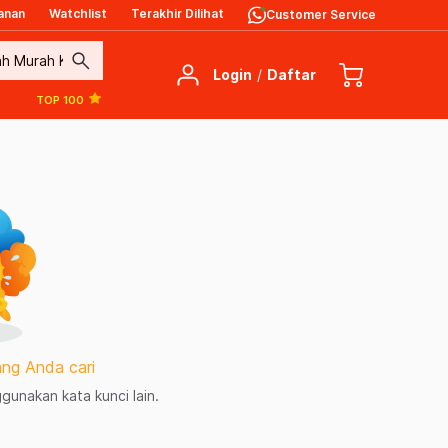
anan
Watchlist
Terakhir Dilihat
Customer Service
search
Login
/
Daftar
TOP 100
ng Anda cari
unakan kata kunci lain.