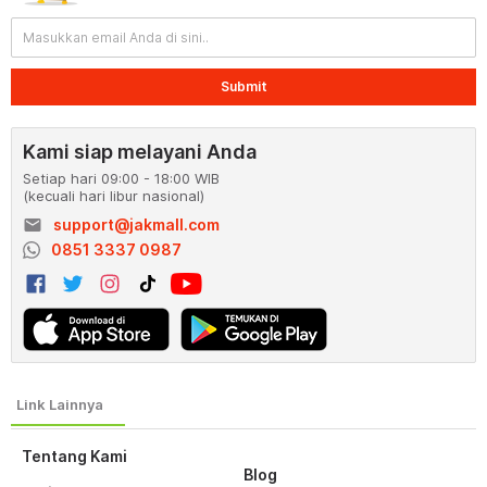
Submit
Kami siap melayani Anda
Setiap hari 09:00 - 18:00 WIB
(kecuali hari libur nasional)
email
support@jakmall.com
0851 3337 0987
Tentang Kami
Blog