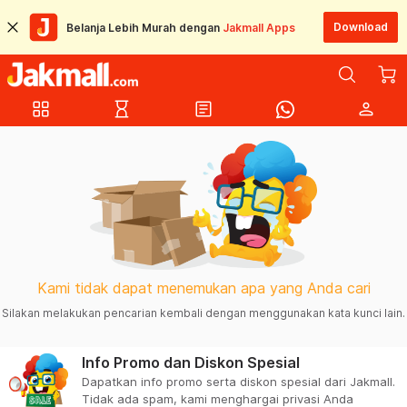
Download
Belanja Lebih Murah dengan
Jakmall Apps
grid_view
hourglass_empty
article
person
Kami tidak dapat menemukan apa yang Anda cari
Silakan melakukan pencarian kembali dengan menggunakan kata kunci lain.
Info Promo dan Diskon Spesial
Dapatkan info promo serta diskon spesial dari Jakmall.
Tidak ada spam, kami menghargai privasi Anda