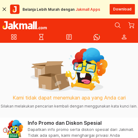
Download
Belanja Lebih Murah dengan
Jakmall Apps
grid_view
hourglass_empty
article
person
Kami tidak dapat menemukan apa yang Anda cari
Silakan melakukan pencarian kembali dengan menggunakan kata kunci lain.
Info Promo dan Diskon Spesial
Dapatkan info promo serta diskon spesial dari Jakmall.
Tidak ada spam, kami menghargai privasi Anda