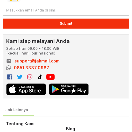
Submit
Kami siap melayani Anda
Setiap hari 09:00 - 18:00 WIB
(kecuali hari libur nasional)
email
support@jakmall.com
0851 3337 0987
Tentang Kami
Blog