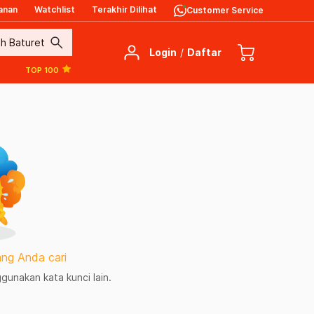
anan
Watchlist
Terakhir Dilihat
Customer Service
search
Login
/
Daftar
TOP 100
ng Anda cari
unakan kata kunci lain.