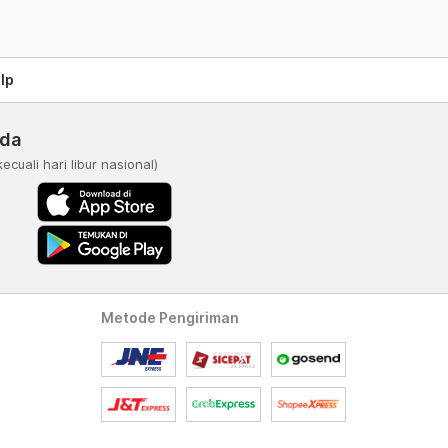
lp
nda
kecuali hari libur nasional)
Metode Pengiriman