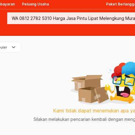
mbayaran
Peluang Usaha
Paket Berlangg
keyboard_arrow_down
uler
Kami tidak dapat menemukan apa ya
Silakan melakukan pencarian kembali dengan mengg