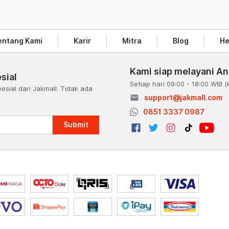
entang Kami
Karir
Mitra
Blog
He
Kami siap melayani A
sial
Setiap hari 09:00 - 18:00 WIB
(
esial dari Jakmall. Tidak ada
email
support@jakmall.com
a
0851 3337 0987
Submit