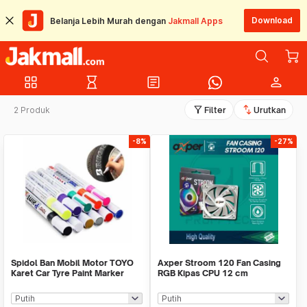
Download
Belanja Lebih Murah dengan
Jakmall Apps
grid_view
hourglass_empty
article
person
filter_alt
swap_vert
2 Produk
Filter
Urutkan
-8%
-27%
Spidol Ban Mobil Motor TOYO
Axper Stroom 120 Fan Casing
Karet Car Tyre Paint Marker
RGB Kipas CPU 12 cm
Toyo ORIGINAL