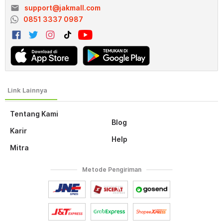
email
support@jakmall.com
0851 3337 0987
Tentang Kami
Blog
Karir
Help
Mitra
Metode Pengiriman