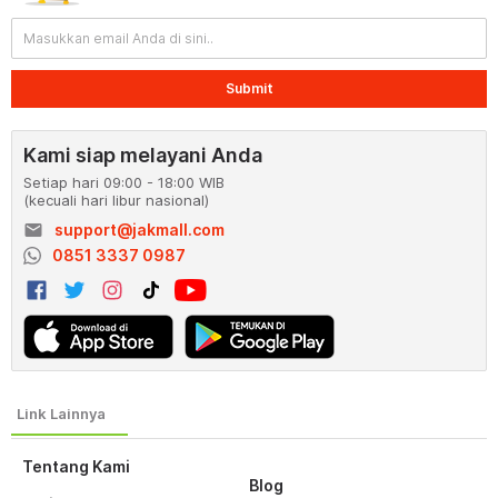
Submit
Kami siap melayani Anda
Setiap hari 09:00 - 18:00 WIB
(kecuali hari libur nasional)
email
support@jakmall.com
0851 3337 0987
Tentang Kami
Blog