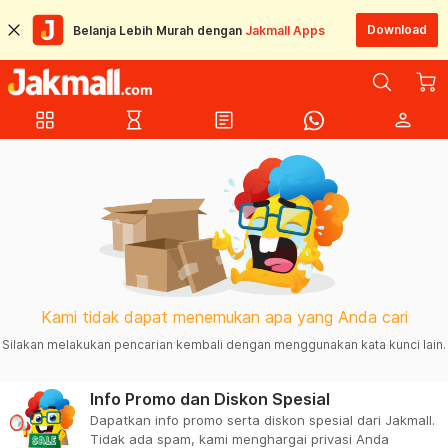
Download
Belanja Lebih Murah dengan
Jakmall Apps
grid_view
hourglass_empty
article
person
Kami tidak dapat menemukan apa yang Anda cari
Silakan melakukan pencarian kembali dengan menggunakan kata kunci lain.
Info Promo dan Diskon Spesial
Dapatkan info promo serta diskon spesial dari Jakmall.
Tidak ada spam, kami menghargai privasi Anda