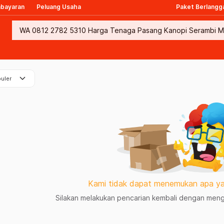
mbayaran
Peluang Usaha
Paket Berlangg
keyboard_arrow_down
uler
Kami tidak dapat menemukan apa ya
Silakan melakukan pencarian kembali dengan mengg