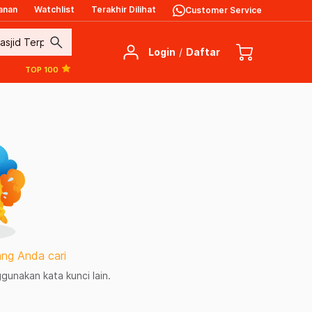
anan
Watchlist
Terakhir Dilihat
Customer Service
search
Login
/
Daftar
TOP 100
ng Anda cari
unakan kata kunci lain.