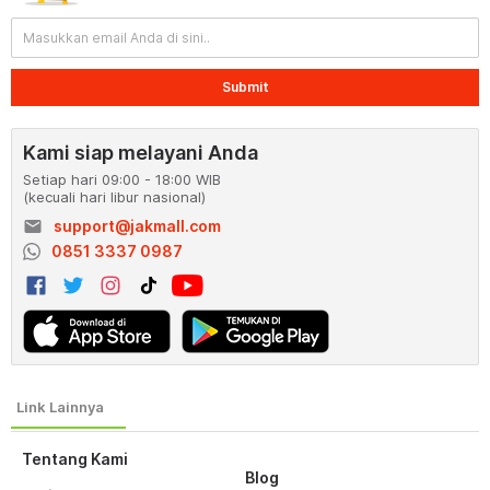
Submit
Kami siap melayani Anda
Setiap hari 09:00 - 18:00 WIB
(kecuali hari libur nasional)
email
support@jakmall.com
0851 3337 0987
Tentang Kami
Blog