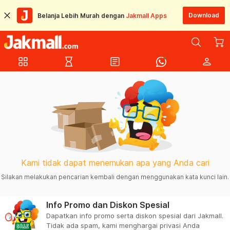
Download
Belanja Lebih Murah dengan
Jakmall Apps
grid_view
hourglass_empty
article
person
Kami tidak dapat menemukan apa yang Anda cari
Silakan melakukan pencarian kembali dengan menggunakan kata kunci lain.
Info Promo dan Diskon Spesial
Dapatkan info promo serta diskon spesial dari Jakmall.
Tidak ada spam, kami menghargai privasi Anda