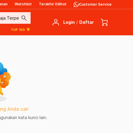
anan
Watchlist
Terakhir Dilihat
Customer Service
search
Login
/
Daftar
TOP 100
ng Anda cari
unakan kata kunci lain.