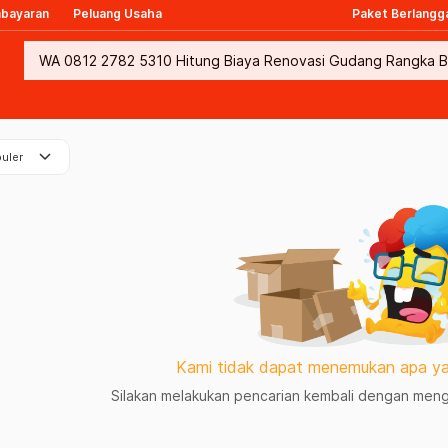
mbayaran
Peluang Usaha
Paket Berlangg
keyboard_arrow_down
uler
Kami tidak dapat menemukan apa ya
Silakan melakukan pencarian kembali dengan mengg