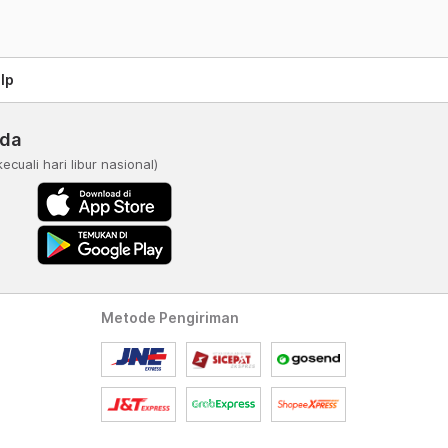
lp
nda
kecuali hari libur nasional)
Metode Pengiriman