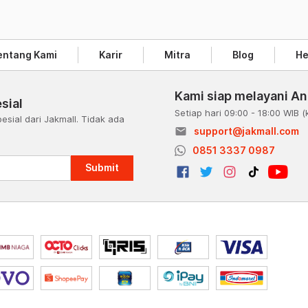
entang Kami
Karir
Mitra
Blog
He
Kami siap melayani A
sial
Setiap hari 09:00 - 18:00 WIB
(
esial dari Jakmall. Tidak ada
email
support@jakmall.com
a
0851 3337 0987
Submit