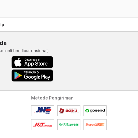
lp
nda
kecuali hari libur nasional)
Metode Pengiriman