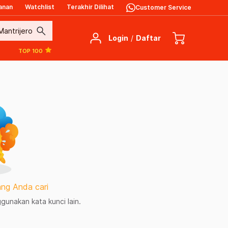
anan
Watchlist
Terakhir Dilihat
Customer Service
search
Login
/
Daftar
TOP 100
ng Anda cari
unakan kata kunci lain.