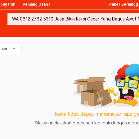
mbayaran
Peluang Usaha
Paket Berlangg
keyboard_arrow_down
uler
Kami tidak dapat menemukan apa ya
Silakan melakukan pencarian kembali dengan mengg