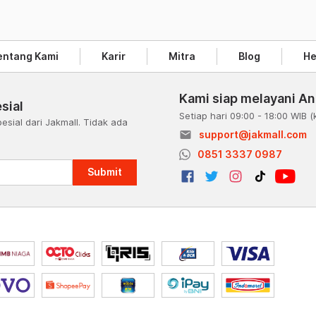
entang Kami
Karir
Mitra
Blog
He
Kami siap melayani A
sial
Setiap hari 09:00 - 18:00 WIB
(
esial dari Jakmall. Tidak ada
email
support@jakmall.com
a
0851 3337 0987
Submit