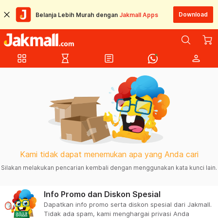
Download
Belanja Lebih Murah dengan
Jakmall Apps
grid_view
hourglass_empty
article
person
Kami tidak dapat menemukan apa yang Anda cari
Silakan melakukan pencarian kembali dengan menggunakan kata kunci lain.
Info Promo dan Diskon Spesial
Dapatkan info promo serta diskon spesial dari Jakmall.
Tidak ada spam, kami menghargai privasi Anda