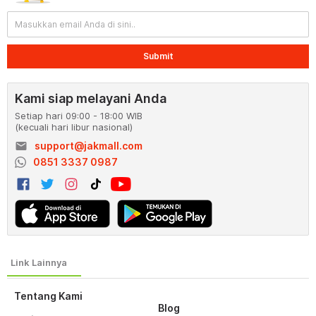
Submit
Kami siap melayani Anda
Setiap hari 09:00 - 18:00 WIB
(kecuali hari libur nasional)
email
support@jakmall.com
0851 3337 0987
Tentang Kami
Blog