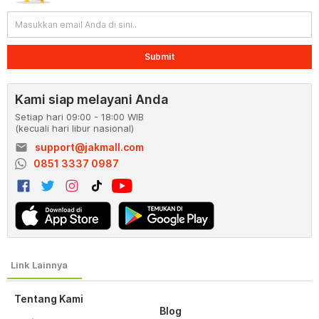
Submit
Kami siap melayani Anda
Setiap hari 09:00 - 18:00 WIB
(kecuali hari libur nasional)
email
support@jakmall.com
0851 3337 0987
Tentang Kami
Blog