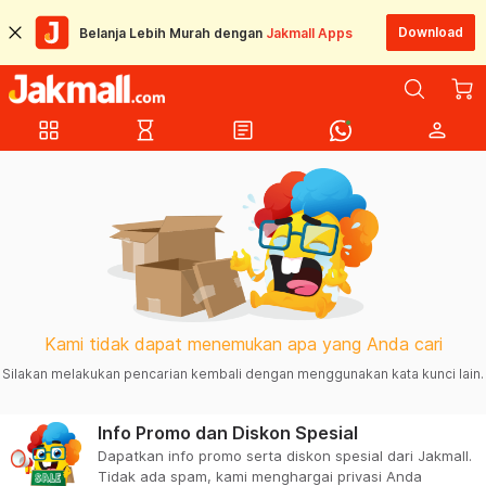
Download
Belanja Lebih Murah dengan
Jakmall Apps
grid_view
hourglass_empty
article
person
Kami tidak dapat menemukan apa yang Anda cari
Silakan melakukan pencarian kembali dengan menggunakan kata kunci lain.
Info Promo dan Diskon Spesial
Dapatkan info promo serta diskon spesial dari Jakmall.
Tidak ada spam, kami menghargai privasi Anda