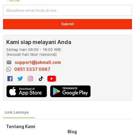
Submit
Kami siap melayani Anda
Setiap hari 09:00 - 18:00 WIB
(kecuali hari libur nasional)
email
support@jakmall.com
0851 3337 0987
Tentang Kami
Blog