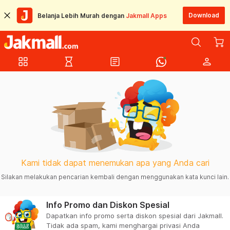
Download
Belanja Lebih Murah dengan
Jakmall Apps
grid_view
hourglass_empty
article
person
Kami tidak dapat menemukan apa yang Anda cari
Silakan melakukan pencarian kembali dengan menggunakan kata kunci lain.
Info Promo dan Diskon Spesial
Dapatkan info promo serta diskon spesial dari Jakmall.
Tidak ada spam, kami menghargai privasi Anda