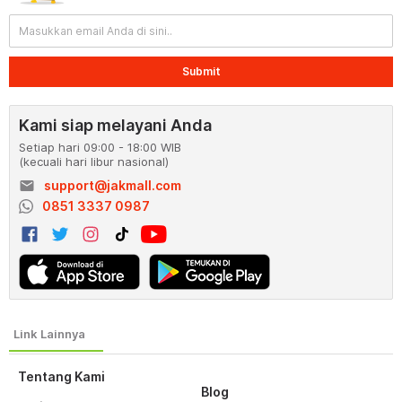
Submit
Kami siap melayani Anda
Setiap hari 09:00 - 18:00 WIB
(kecuali hari libur nasional)
email
support@jakmall.com
0851 3337 0987
Tentang Kami
Blog