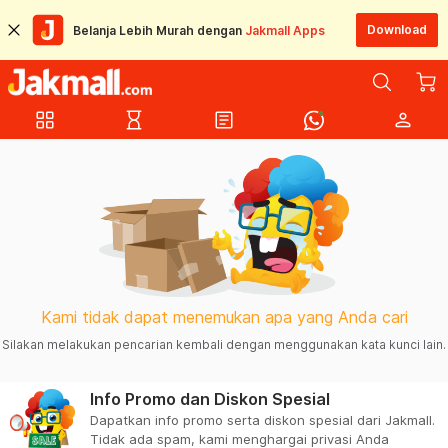
Download
Belanja Lebih Murah dengan
Jakmall Apps
grid_view
hourglass_empty
article
person
Kami tidak dapat menemukan apa yang Anda cari
Silakan melakukan pencarian kembali dengan menggunakan kata kunci lain.
Info Promo dan Diskon Spesial
Dapatkan info promo serta diskon spesial dari Jakmall.
Tidak ada spam, kami menghargai privasi Anda