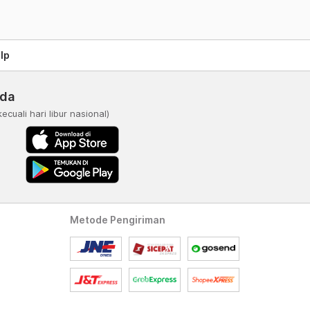
lp
nda
kecuali hari libur nasional)
Metode Pengiriman