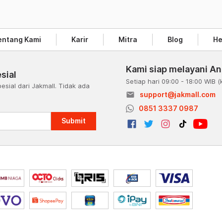
entang Kami
Karir
Mitra
Blog
He
Kami siap melayani A
sial
Setiap hari 09:00 - 18:00 WIB
(
esial dari Jakmall. Tidak ada
email
support@jakmall.com
a
0851 3337 0987
Submit