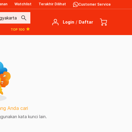
anan
Watchlist
Terakhir Dilihat
Customer Service
search
Login
/
Daftar
TOP 100
ng Anda cari
unakan kata kunci lain.