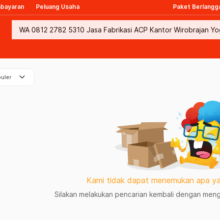
mbayaran
Peluang Usaha
Paket Berlangg
keyboard_arrow_down
uler
Kami tidak dapat menemukan apa ya
Silakan melakukan pencarian kembali dengan mengg