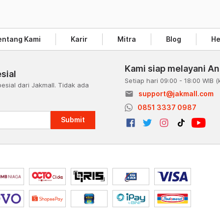
entang Kami
Karir
Mitra
Blog
He
Kami siap melayani A
sial
Setiap hari 09:00 - 18:00 WIB
(
esial dari Jakmall. Tidak ada
email
support@jakmall.com
a
0851 3337 0987
Submit