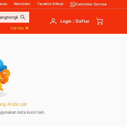
anan
Watchlist
Terakhir Dilihat
Customer Service
search
Login
/
Daftar
TOP 100
ng Anda cari
unakan kata kunci lain.