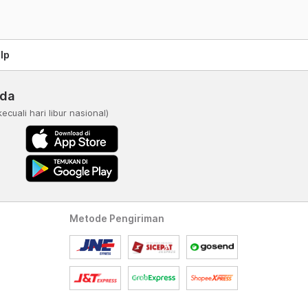
lp
nda
kecuali hari libur nasional)
Metode Pengiriman