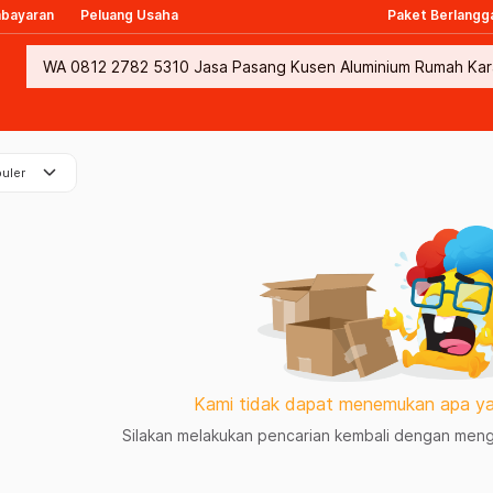
mbayaran
Peluang Usaha
Paket Berlangg
keyboard_arrow_down
uler
Kami tidak dapat menemukan apa ya
Silakan melakukan pencarian kembali dengan mengg