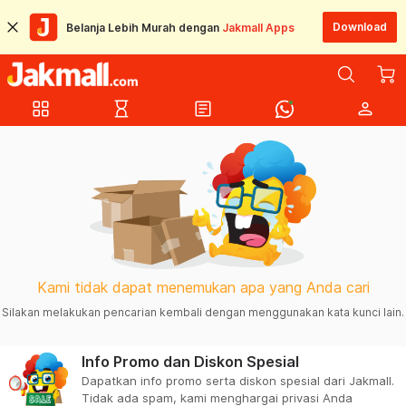
Download
Belanja Lebih Murah dengan
Jakmall Apps
grid_view
hourglass_empty
article
person
Kami tidak dapat menemukan apa yang Anda cari
Silakan melakukan pencarian kembali dengan menggunakan kata kunci lain.
Info Promo dan Diskon Spesial
Dapatkan info promo serta diskon spesial dari Jakmall.
Tidak ada spam, kami menghargai privasi Anda