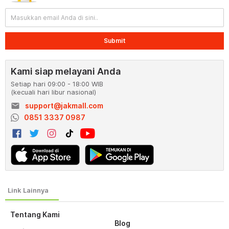
Submit
Kami siap melayani Anda
Setiap hari 09:00 - 18:00 WIB
(kecuali hari libur nasional)
email
support@jakmall.com
0851 3337 0987
Tentang Kami
Blog