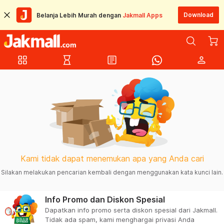
Download
Belanja Lebih Murah dengan
Jakmall Apps
grid_view
hourglass_empty
article
person
Kami tidak dapat menemukan apa yang Anda cari
Silakan melakukan pencarian kembali dengan menggunakan kata kunci lain.
Info Promo dan Diskon Spesial
Dapatkan info promo serta diskon spesial dari Jakmall.
Tidak ada spam, kami menghargai privasi Anda