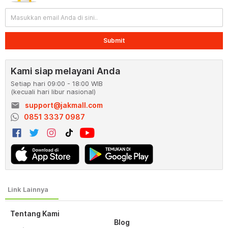
Submit
Kami siap melayani Anda
Setiap hari 09:00 - 18:00 WIB
(kecuali hari libur nasional)
email
support@jakmall.com
0851 3337 0987
Tentang Kami
Blog