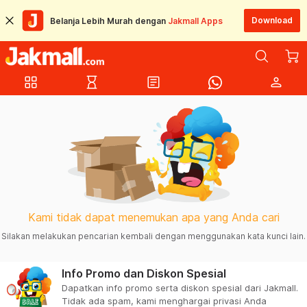
Download
Belanja Lebih Murah dengan
Jakmall Apps
grid_view
hourglass_empty
article
person
Kami tidak dapat menemukan apa yang Anda cari
Silakan melakukan pencarian kembali dengan menggunakan kata kunci lain.
Info Promo dan Diskon Spesial
Dapatkan info promo serta diskon spesial dari Jakmall.
Tidak ada spam, kami menghargai privasi Anda