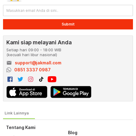
Submit
Kami siap melayani Anda
Setiap hari 09:00 - 18:00 WIB
(kecuali hari libur nasional)
email
support@jakmall.com
0851 3337 0987
Tentang Kami
Blog