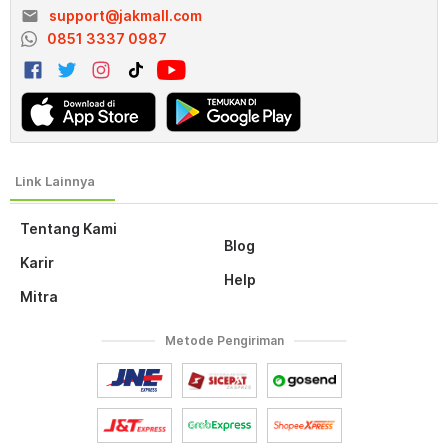
email
support@jakmall.com
0851 3337 0987
Tentang Kami
Blog
Karir
Help
Mitra
Metode Pengiriman