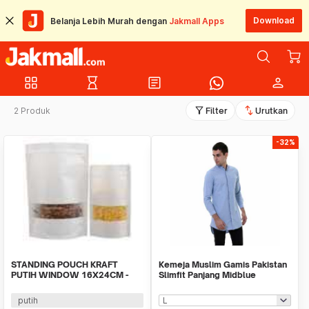
Download
Belanja Lebih Murah dengan
Jakmall Apps
grid_view
hourglass_empty
article
person
filter_alt
swap_vert
2 Produk
Filter
Urutkan
-32%
STANDING POUCH KRAFT
Kemeja Muslim Gamis Pakistan
PUTIH WINDOW 16X24CM -
Slimfit Panjang Midblue
500GRAM isi 10lbr
putih