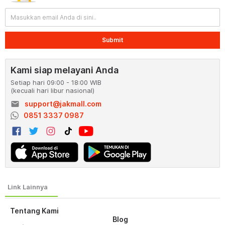
Submit
Kami siap melayani Anda
Setiap hari 09:00 - 18:00 WIB
(kecuali hari libur nasional)
email
support@jakmall.com
0851 3337 0987
Tentang Kami
Blog