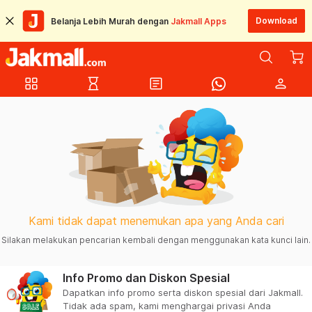
Download
Belanja Lebih Murah dengan
Jakmall Apps
grid_view
hourglass_empty
article
person
Kami tidak dapat menemukan apa yang Anda cari
Silakan melakukan pencarian kembali dengan menggunakan kata kunci lain.
Info Promo dan Diskon Spesial
Dapatkan info promo serta diskon spesial dari Jakmall.
Tidak ada spam, kami menghargai privasi Anda