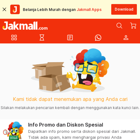
Download
Belanja Lebih Murah dengan
Jakmall Apps
grid_view
hourglass_empty
article
person
Kami tidak dapat menemukan apa yang Anda cari
Silakan melakukan pencarian kembali dengan menggunakan kata kunci lain.
Info Promo dan Diskon Spesial
Dapatkan info promo serta diskon spesial dari Jakmall.
Tidak ada spam, kami menghargai privasi Anda