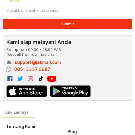
Submit
Kami siap melayani Anda
Setiap hari 09:00 - 18:00 WIB
(kecuali hari libur nasional)
email
support@jakmall.com
0851 3337 0987
Tentang Kami
Blog