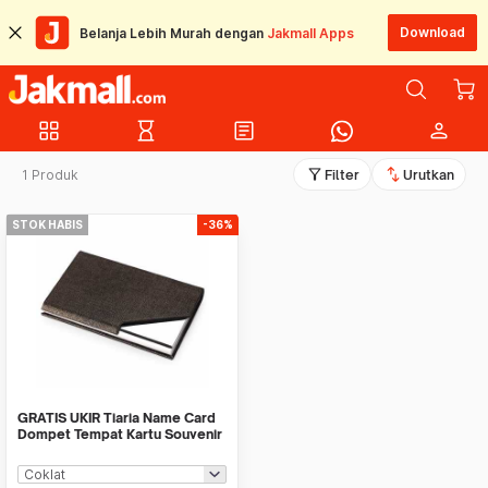
Download
Belanja Lebih Murah dengan
Jakmall Apps
grid_view
hourglass_empty
article
person
filter_alt
swap_vert
1 Produk
Filter
Urutkan
STOK HABIS
-36%
GRATIS UKIR Tiaria Name Card
Dompet Tempat Kartu Souvenir
Card Holder