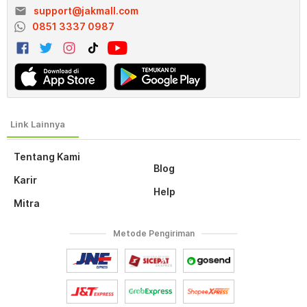
email
support@jakmall.com
0851 3337 0987
Tentang Kami
Blog
Karir
Help
Mitra
Metode Pengiriman