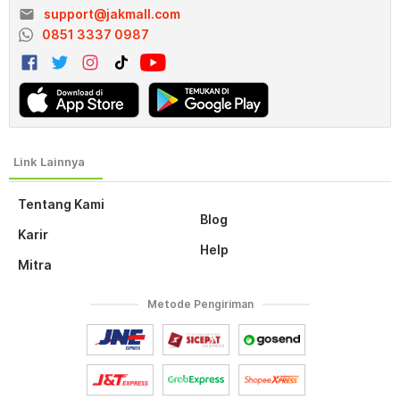
email
support@jakmall.com
0851 3337 0987
Tentang Kami
Blog
Karir
Help
Mitra
Metode Pengiriman