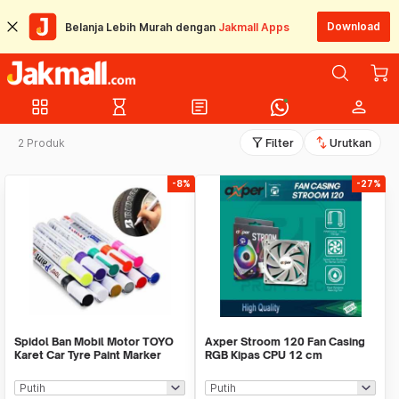
Download
Belanja Lebih Murah dengan
Jakmall Apps
grid_view
hourglass_empty
article
person
filter_alt
swap_vert
2 Produk
Filter
Urutkan
-8%
-27%
Spidol Ban Mobil Motor TOYO
Axper Stroom 120 Fan Casing
Karet Car Tyre Paint Marker
RGB Kipas CPU 12 cm
Toyo ORIGINAL