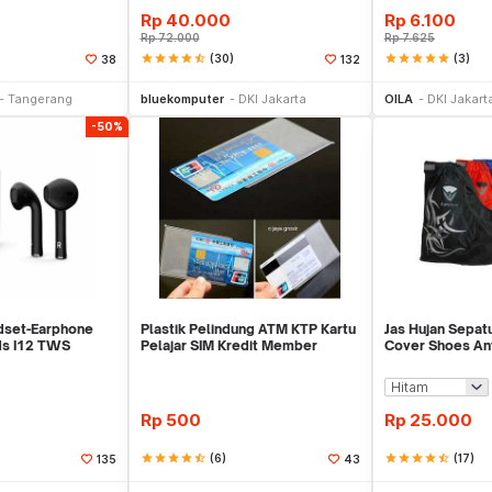
Rp
40.000
Rp
6.100
Rp
72.000
Rp
7.625
star
star
star
star
star_half
(30)
star
star
star
star
star
(3)
38
132
li Sekarang
Beli Sekarang
Be
Tangerang
bluekomputer
DKI Jakarta
OILA
DKI Jakart
-50%
dset-Earphone
Plastik Pelindung ATM KTP Kartu
Jas Hujan Sepat
ds I12 TWS
Pelajar SIM Kredit Member
Cover Shoes Ant
ff
Cover Pelind
Rp
500
Rp
25.000
star
star
star
star
star_half
(6)
star
star
star
star
star_half
(17)
135
43
li Sekarang
Beli Sekarang
Be