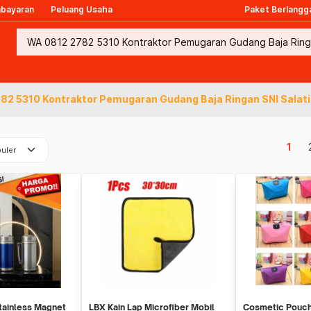
mbayaran
Peluang Usaha
Paket Berlangg
82 5310 Kontraktor Pemugaran Gudang Baja Ringan SNI Salat
keyboard_arrow_down
1
uler
tainless Magnet
LBX Kain Lap Microfiber Mobil
Cosmetic Pouch