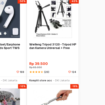
-50%
-40%
dset/Earphone
Weifeng Tripod 3120 - Tripod HP
ods Sport TWS
dan Kamera Universal + Free
Holder U
Rp
39.500
Rp
65.000
star
star
star
star
star_half
(20)
169
124
li Sekarang
Beli Sekarang
DKI Jakarta
Komplit store acc
DKI Jakarta
-10%
-19%