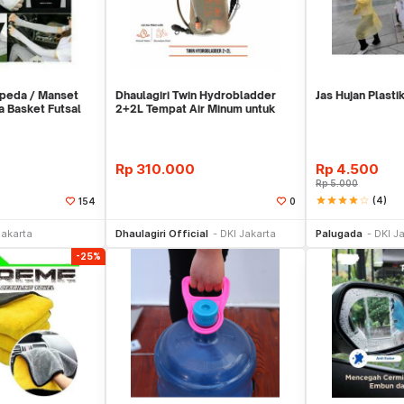
peda / Manset
Dhaulagiri Twin Hydrobladder
Jas Hujan Plastik
a Basket Futsal
2+2L Tempat Air Minum untuk
Outdoor
Rp
310.000
Rp
4.500
Rp
5.000
star
star
star
star
star_border
(4)
154
0
li Sekarang
Beli Sekarang
Be
Jakarta
Dhaulagiri Official
DKI Jakarta
Palugada
DKI J
-25%