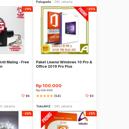
Palugada
DKI Jakarta
-29%
-20%
ti Maling - Free
Paket Lisensi Windows 10 Pro &
an
Office 2019 Pro Plus
Rp
100.000
Rp
125.000
star
star
star
star
star
(54)
96
93
li Sekarang
Beli Sekarang
KI Jakarta
TokoAHZ
DKI Jakarta
-26%
-25%