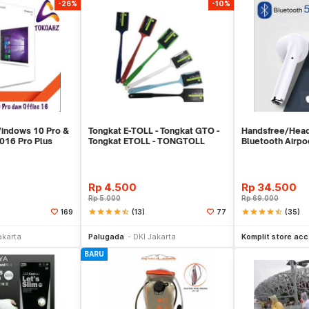
-26%
-10%
Windows 10 Pro &
Tongkat E-TOLL - Tongkat GTO -
Handsfree/Hea
2016 Pro Plus
Tongkat ETOLL - TONGTOLL
Bluetooth Airp
Rp
4.500
Rp
34.500
Rp
5.000
Rp
69.000
star
star
star
star
star_half
(13)
star
star
star
star
star_half
(35)
169
77
li Sekarang
Beli Sekarang
Be
akarta
Palugada
DKI Jakarta
Komplit store acc
BARU