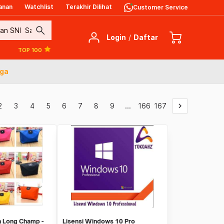
anan
Watchlist
Terakhir Dilihat
Customer Service
search
Login
/
Daftar
TOP 100
iga
2
3
4
5
6
7
8
9
...
166
167
keyboard_arrow_right
 Long Champ -
Lisensi Windows 10 Pro