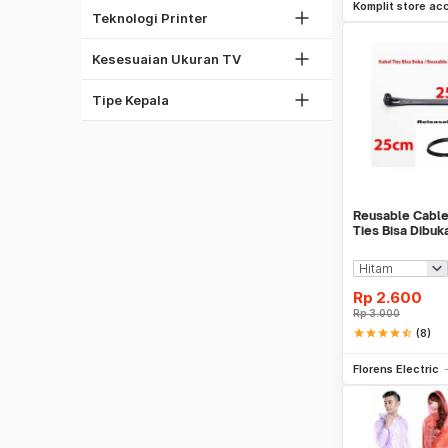
37"
Komplit store ac
Thermal Printer
Teknologi Printer
42"
Phillips
60"
Kesesuaian Ukuran TV
Torx
Obeng Set
Tipe Kepala
Reusable Cable
Ties Bisa Dibuk
Rp
2.600
Rp
3.000
star
star
star
star
star_half
(8)
Be
Florens Electric