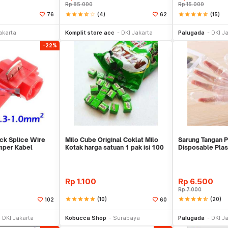
Rp
85.000
Rp
15.000
star
star
star
star_half
star_border
(4)
star
star
star
star
star_half
(15)
76
62
li Sekarang
Beli Sekarang
Be
akarta
Komplit store acc
DKI Jakarta
Palugada
DKI J
-22%
ck Splice Wire
Milo Cube Original Coklat Milo
Sarung Tangan Pl
mper Kabel
Kotak harga satuan 1 pak isi 100
Disposable Plas
pcs
Rp
1.100
Rp
6.500
Rp
7.000
star
star
star
star
star
(10)
star
star
star
star
star_half
(20)
102
60
li Sekarang
Beli Sekarang
Be
DKI Jakarta
Kobucca Shop
Surabaya
Palugada
DKI J