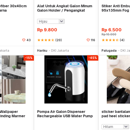
ofiber 30x40cm
Alat Untuk Angkat Galon Minum
Stiker Anti Emb
arna
Galon Holder / Pengangkat
95x135mm Fog An
Galon - X446
ScreenGuard
Rp
9.800
Rp
6.500
Rp
10.000
star
star
star
star
star_half
(20)
star
star
star
star
star_half
(4)
43
116
li Sekarang
Beli Sekarang
Be
akarta
Hariku
DKI Jakarta
Palugada
DKI J
-15%
-45%
 Wallpaper
Pompa Air Galon Dispenser
sticker bantalan
Dinding Marmer
Rechargeable USB Water Pump
pad heel sticke