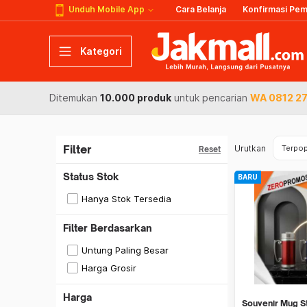
Unduh Mobile App
Cara Belanja
Konfirmasi Pe
Kategori
Ditemukan
10.000 produk
untuk pencarian
WA 0812 27
Filter
Urutkan
Terpop
Reset
Status Stok
BARU
Hanya Stok Tersedia
Filter Berdasarkan
Untung Paling Besar
Harga Grosir
Harga
Souvenir Mug S