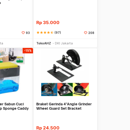
p
Rp
35.000
star
star
star
star
star_half
(97)
93
208
li Sekarang
Beli Sekarang
ta
TokoAHZ
DKI Jakarta
-15%
er Sabun Cuci
Braket Gerinda 4"Angle Grinder
mp Sponge Caddy
Wheel Guard Set Bracket
Dudukan Gerinda
Rp
24.500