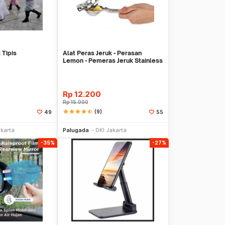
 Tipis
Alat Peras Jeruk - Perasan
Lemon - Pemeras Jeruk Stainless
Steel
Rp
12.200
Rp
15.000
star
star
star
star
star_half
(9)
49
55
li Sekarang
Beli Sekarang
akarta
Palugada
DKI Jakarta
-35%
-27%