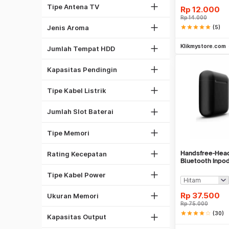
Antena Omni
Tipe Antena TV
Rp
12.000
Oceanic
Rp
14.000
1
Spicy
Jenis Aroma
star
star
star
star
star
(5)
2
Be
1/2 PK
Klikmystore.com
5
Jumlah Tempat HDD
1 PK
1
2 PK
Kapasitas Pendingin
2
Kabel NYA
4
Kabel NYM
Tipe Kabel Listrik
6
DDR4
8
Jumlah Slot Baterai
GDDR5
1333 Mhz
DDR3
Tipe Memori
1600 Mhz
2GB
2133 Mhz
Handsfree-Hea
Rating Kecepatan
4GB
Kabel Listrik
Bluetooth Inpo
8GB
Bluetooth V5.Do
Kabel PSU Komputer
Tipe Kabel Power
16GB
450W
32GB
Rp
37.500
Ukuran Memori
500W
Rp
75.000
27"
Laser
star
star
star
star
star_border
(30)
550W
Kapasitas Output
32"
Be
Dot Matrix