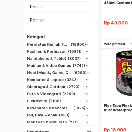
450ml Custom 
Corporate
Rp
43.000
Kategori
Be
zero promosi
T
Peralatan Rumah Tangga
(18800)
Fashion & Perhiasan
(10811)
Handphone & Tablet
(8037)
Mainan & Video Games
(7742)
Hobi (Musik, Game, Otomotif, Dll)
(6280)
Komputer & Laptop
(3242)
Olahraga & Outdoor
(2723)
Foto & Videografi
(2263)
SiCepat REG
Elektronik
(2186)
SiCepat BEST
Flex Tape Flext
DKI Jakarta
Kesehatan & Kecantikan
(1825)
Kuat Waterproo
SiCepat Gokil
Tangerang
Ibu, Bayi & Anak
(430)
SiCepat Halu
Makanan & Minuman
(271)
Bekasi
JNE REG
Rp
18.900
Bogor
Pengiriman