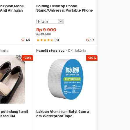
un Spion Mobil
Folding Desktop Phone
ti Air hujan
Stand/Universal Portable Phone
Holder
Rp
9.900
Rp
13.500
star
star
star
star
star_half
(6)
46
57
li Sekarang
Beli Sekarang
akarta
Komplit store acc
DKI Jakarta
-20%
-30%
 pelindung tumit
Lakban Aluminium Butyl 5cm x
rs fas004
5m Waterproof Tape