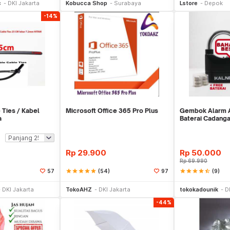
c
DKI Jakarta
Kobucca Shop
Surabaya
Lstore
Depok
-14%
 Ties / Kabel
Microsoft Office 365 Pro Plus
Gembok Alarm An
a
Baterai Cadang
Rp
29.900
Rp
50.000
Rp
69.990
star
star
star
star
star
(54)
star
star
star
star
star_half
(9)
57
97
li Sekarang
Beli Sekarang
Be
DKI Jakarta
TokoAHZ
DKI Jakarta
tokokadounik
D
-44%