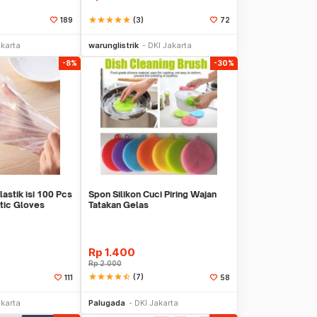
star
star
star
star
star
(3)
189
72
li Sekarang
Beli Sekarang
akarta
warunglistrik
DKI Jakarta
-8%
-30%
astik isi 100 Pcs
Spon Silikon Cuci Piring Wajan
tic Gloves
Tatakan Gelas
Rp
1.400
Rp
2.000
star
star
star
star
star_half
(7)
111
58
li Sekarang
Beli Sekarang
akarta
Palugada
DKI Jakarta