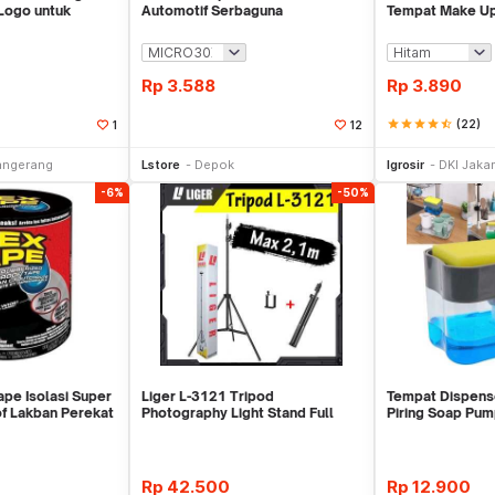
Logo untuk
Automotif Serbaguna
Tempat Make U
Rp
3.588
Rp
3.890
star
star
star
star
star_half
(22)
1
12
li Sekarang
Beli Sekarang
Be
angerang
Lstore
Depok
Igrosir
DKI Jakar
-6%
-50%
ape Isolasi Super
Liger L-3121 Tripod
Tempat Dispens
f Lakban Perekat
Photography Light Stand Full
Piring Soap Pu
Besi Portable-Large
Rp
42.500
Rp
12.900