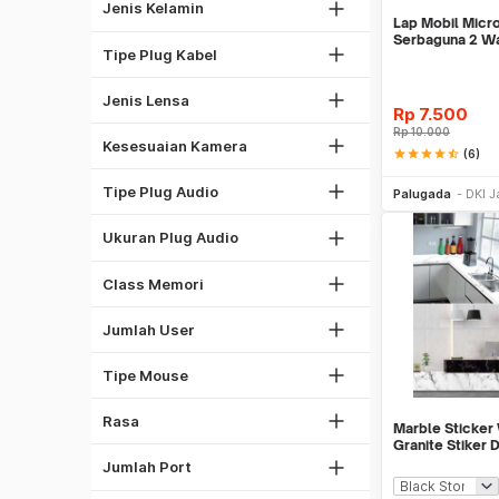
Lightning
Wanita
Jenis Kelamin
Lensa Plus
Lap Mobil Micr
Canon
30 Pin Apple
Lensa Anti UV
Serbaguna 2 W
Tipe Plug Kabel
Nikon
Lihat Semua
Lensa Anti Blueray
Sony
Lensa Photochromic
Jenis Lensa
Rp
7.500
Fujitsu
Rp
10.000
GoPro
Kesesuaian Kamera
star
star
star
star
star_half
(6)
Toslink
Be
RCA
Tipe Plug Audio
Palugada
DKI J
3.5 mm
Class 4
1 Port
2.5 mm
Ukuran Plug Audio
Class 6
2 Port
Class 10
Strawberry
Class Memori
3 Port
1
Sotong
4 Port
3
Jumlah User
Ayam
Mouse Wireless
5 Port
Floral
Sapi
Mouse Wired
Tipe Mouse
6 Port
Citrus
Sayur
7 Port
Woody
Rasa
Antena Grid
Lihat Semua
Marble Sticker
8 Port
Oriental
Granite Stiker 
Antena Parabola
Meja Kitchen
10 Port
Jumlah Port
Fruity
Antena Yagi
Green