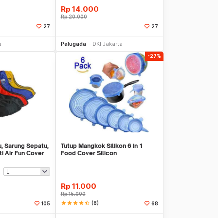
Rp
14.000
Rp
20.000
27
27
li Sekarang
Beli Sekarang
a
Palugada
DKI Jakarta
-27%
u, Sarung Sepatu,
Tutup Mangkok Silikon 6 in 1
i Air Fun Cover
Food Cover Silicon
Rp
11.000
Rp
15.000
star
star
star
star
star_half
(8)
105
68
li Sekarang
Beli Sekarang