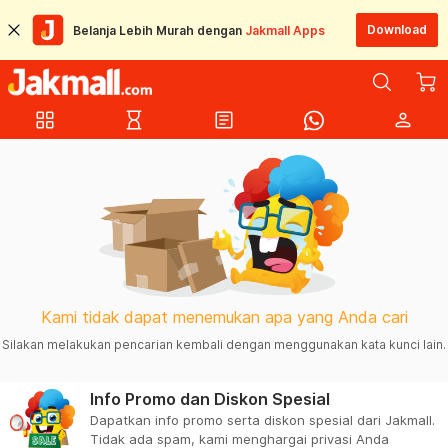
Download
Belanja Lebih Murah dengan
Jakmall Apps
grid_view
hourglass_empty
article
person
Kami tidak dapat menemukan apa yang Anda cari
Silakan melakukan pencarian kembali dengan menggunakan kata kunci lain.
Info Promo dan Diskon Spesial
Dapatkan info promo serta diskon spesial dari Jakmall.
Tidak ada spam, kami menghargai privasi Anda