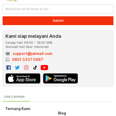
Submit
Kami siap melayani Anda
Setiap hari 09:00 - 18:00 WIB
(kecuali hari libur nasional)
email
support@jakmall.com
0851 3337 0987
Tentang Kami
Blog