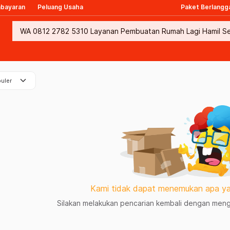
mbayaran
Peluang Usaha
Paket Berlangg
keyboard_arrow_down
uler
Kami tidak dapat menemukan apa ya
Silakan melakukan pencarian kembali dengan mengg