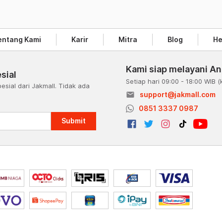
entang Kami
Karir
Mitra
Blog
He
Kami siap melayani A
sial
Setiap hari 09:00 - 18:00 WIB
(
esial dari Jakmall. Tidak ada
email
support@jakmall.com
a
0851 3337 0987
Submit