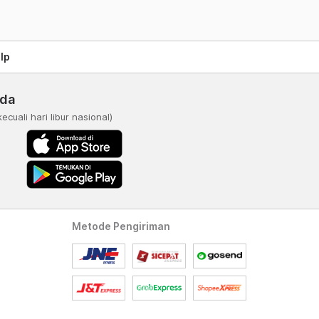
lp
nda
kecuali hari libur nasional)
Metode Pengiriman