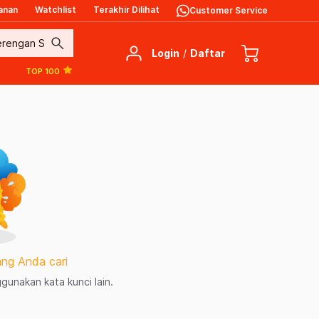
anan
Watchlist
Terakhir Dilihat
Customer Service
search
Login
/
Daftar
TOP 100
ng Anda cari
unakan kata kunci lain.