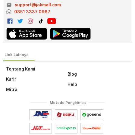
email
support@jakmall.com
0851 3337 0987
Tentang Kami
Blog
Karir
Help
Mitra
Metode Pengiriman