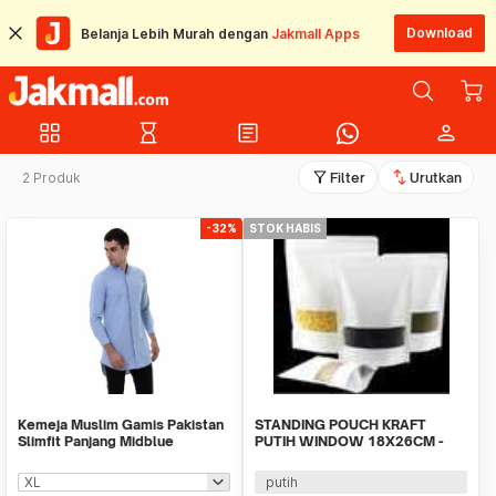
Download
Belanja Lebih Murah dengan
Jakmall Apps
grid_view
hourglass_empty
article
person
filter_alt
swap_vert
2 Produk
Filter
Urutkan
-32%
STOK HABIS
Kemeja Muslim Gamis Pakistan
STANDING POUCH KRAFT
Slimfit Panjang Midblue
PUTIH WINDOW 18X26CM -
750GRAM isi 10lbr
putih