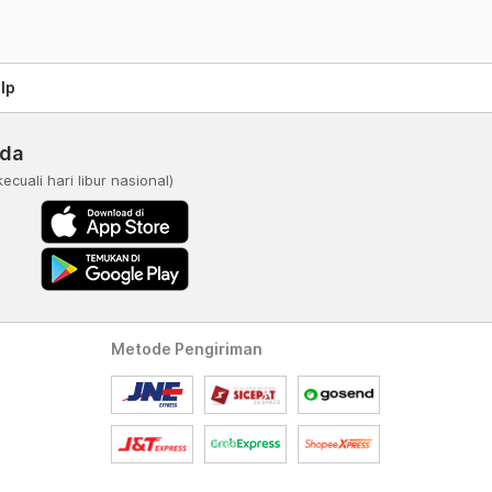
lp
nda
kecuali hari libur nasional)
Metode Pengiriman