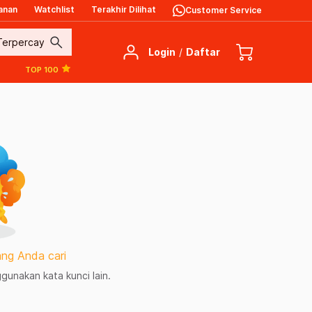
anan
Watchlist
Terakhir Dilihat
Customer Service
search
Login
/
Daftar
TOP 100
ng Anda cari
unakan kata kunci lain.