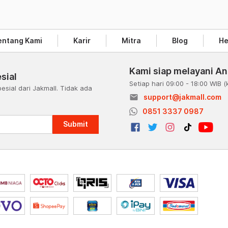
entang Kami
Karir
Mitra
Blog
He
Kami siap melayani A
sial
Setiap hari 09:00 - 18:00 WIB
(
esial dari Jakmall. Tidak ada
email
support@jakmall.com
a
0851 3337 0987
Submit