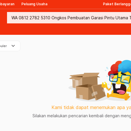
mbayaran
Peluang Usaha
Paket Berlangg
keyboard_arrow_down
uler
Kami tidak dapat menemukan apa ya
Silakan melakukan pencarian kembali dengan mengg