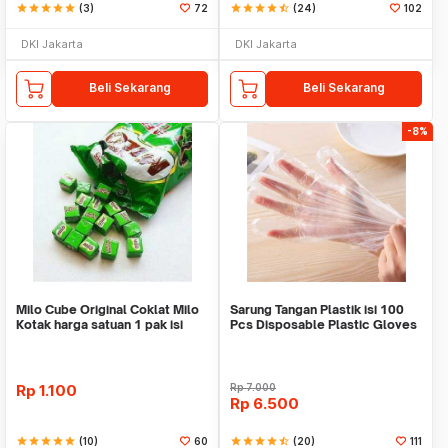
star
star
star
star
star
(3)
72
star
star
star
star
star_half
(24)
102
DKI Jakarta
DKI Jakarta
Beli Sekarang
Beli Sekarang
-8%
Milo Cube Original Coklat Milo
Sarung Tangan Plastik isi 100
Kotak harga satuan 1 pak isi
Pcs Disposable Plastic Gloves
100 pcs
Rp
1.100
Rp
7.000
Rp
6.500
star
star
star
star
star
(10)
60
star
star
star
star
star_half
(20)
111