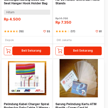
Seat Hanger Hook Holder Bag
Stands
Organizer 2in1
Hitam
Rp
4.500
Rp
14.700
Rp
7.350
star
star
star
star
star_half
(10)
55
star
star
star
star
star_border
(17)
81
Depok
DKI Jakarta
Beli Sekarang
Beli Sekarang
Pelindung Kabel Charger Spiral
Sarung Pelindung Kartu ATM
Protector Data Cable 2 Warna -
Plastik - Cover Card Id