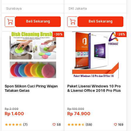
Surabaya
DKI Jakarta
Beli Sekarang
Beli Sekarang
-30%
-26%
Spon Silikon Cuci Piring Wajan
Paket Lisensi Windows 10 Pro
Tatakan Gelas
& Lisensi Office 2016 Pro Plus
Rp
2.000
Rp
100.000
Rp
1.400
Rp
74.900
star
star
star
star
star_half
(7)
58
star
star
star
star
star_half
(59)
169