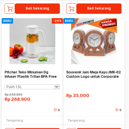
Beli Sekarang
Beli Sekarang
BARU
-24%
BARU
Pitcher Teko Minuman Dg
Souvenir Jam Meja Kayu JMK-02
Infuser Plastik Tritan BPA Free
Custom Logo untuk Corporate
WMO IF1482
Gift
Rp
349.900
Rp
33.000
Rp
268.900
0
0
Tangerang
Tangerang