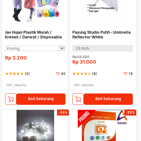
Jas Hujan Plastik Murah /
Payung Studio Putih - Umbrella
Kresek / Darurat / Disposable
Reflector White
RainCoat
33 Inch
Rp
3.200
Rp
55.000
Rp
31.000
star
star
star
star
star
(2)
45
star
star
star
star
star_half
(8)
76
DKI Jakarta
DKI Jakarta
Beli Sekarang
Beli Sekarang
-26%
-25%