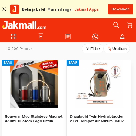
Download
Belanja Lebih Murah dengan
Jakmall Apps
grid_view
hourglass_empty
article
person
filter_alt
swap_vert
10.000 Produk
Filter
Urutkan
BARU
BARU
Souvenir Mug Stainless Magnet
Dhaulagiri Twin Hydrobladder
450ml Custom Logo untuk
2+2L Tempat Air Minum untuk
Corporate
Outdoor