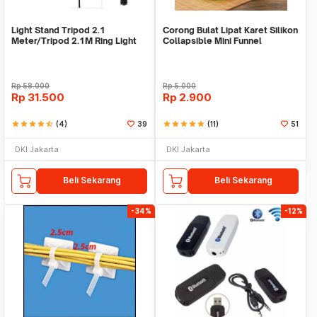
Light Stand Tripod 2.1
Corong Bulat Lipat Karet Silikon
Meter/Tripod 2.1M Ring Light
Collapsible Mini Funnel
Rp
58.000
Rp
5.000
Rp
31.500
Rp
2.900
star
star
star
star
star_half
(4)
39
star
star
star
star
star
(11)
51
DKI Jakarta
DKI Jakarta
Beli Sekarang
Beli Sekarang
-34%
-12%