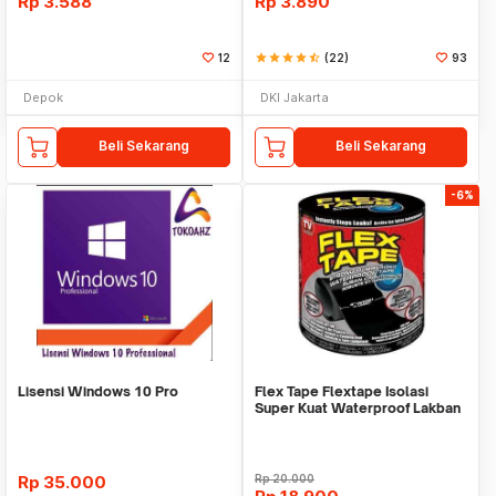
Rp
3.588
Rp
3.890
12
star
star
star
star
star_half
(22)
93
Depok
DKI Jakarta
Beli Sekarang
Beli Sekarang
-6%
Lisensi Windows 10 Pro
Flex Tape Flextape Isolasi
Super Kuat Waterproof Lakban
Perekat
Rp
35.000
Rp
20.000