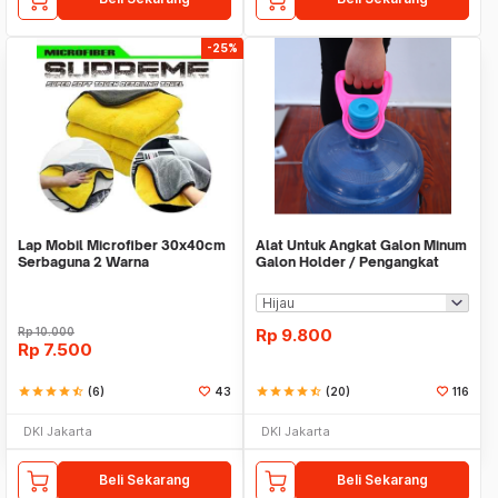
-25%
Lap Mobil Microfiber 30x40cm
Alat Untuk Angkat Galon Minum
Serbaguna 2 Warna
Galon Holder / Pengangkat
Galon - X446
Rp
10.000
Rp
9.800
Rp
7.500
star
star
star
star
star_half
(6)
43
star
star
star
star
star_half
(20)
116
DKI Jakarta
DKI Jakarta
Beli Sekarang
Beli Sekarang