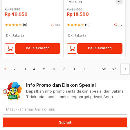
Rp
78.990
Rp
25.000
Rp
49.950
Rp
18.500
star
star
star
star
star_half
(9)
100
star
star
star
star
star_half
(15)
62
DKI Jakarta
DKI Jakarta
Beli Sekarang
Beli Sekarang
keyboard_arrow_right
1
2
3
4
5
6
7
8
9
...
166
167
Info Promo dan Diskon Spesial
Dapatkan info promo serta diskon spesial dari Jakmall.
Tidak ada spam, kami menghargai privasi Anda
Submit