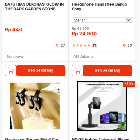
BATU HIAS DEKORASI GLOW IN
Headphone Handsfree Bando
THE DARK GARDEN STONE
Sony
TAMAN KEBUN ANEKA WAR
Rp
440
Rp
49.800
Rp
24.900
27
star
star
star
star
star_half
(13)
53
Surabaya
DKI Jakarta
Beli Sekarang
Beli Sekarang
-50%
Gantungan Barang Mobil Car
HD-25 Holder Universal Phone