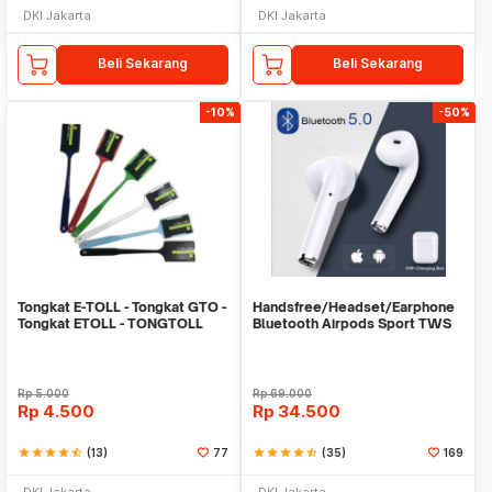
DKI Jakarta
DKI Jakarta
Beli Sekarang
Beli Sekarang
-10%
-50%
Tongkat E-TOLL - Tongkat GTO -
Handsfree/Headset/Earphone
Tongkat ETOLL - TONGTOLL
Bluetooth Airpods Sport TWS
Rp
5.000
Rp
69.000
Rp
4.500
Rp
34.500
star
star
star
star
star_half
(13)
77
star
star
star
star
star_half
(35)
169
DKI Jakarta
DKI Jakarta