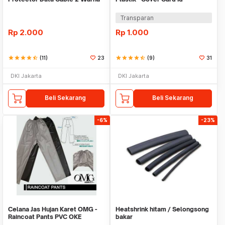
Warni
Transparan
Rp
2.000
Rp
1.000
star
star
star
star
star_half
(11)
23
star
star
star
star
star_half
(9)
31
DKI Jakarta
DKI Jakarta
Beli Sekarang
Beli Sekarang
-6%
-23%
Celana Jas Hujan Karet OMG -
Heatshrink hitam / Selongsong
Raincoat Pants PVC OKE
bakar