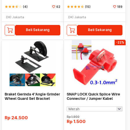
star
star
star
star_half
star_border
(4)
62
star
star
star
star
star_half
(15)
189
DKI Jakarta
DKI Jakarta
Beli Sekarang
Beli Sekarang
-22%
Braket Gerinda 4"Angle Grinder
SNAP LOCK Quick Splice Wire
Wheel Guard Set Bracket
Connector / Jumper Kabel
Dudukan Gerinda
Rp
24.500
Rp
1.900
Rp
1.500