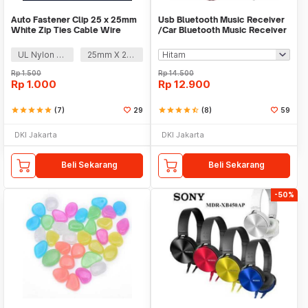
Auto Fastener Clip 25 x 25mm
Usb Bluetooth Music Receiver
White Zip Ties Cable Wire
/Car Bluetooth Music Receiver
Removable Self
audio
UL Nylon 66
25mm X 25mm
Rp
1.500
Rp
14.500
Rp
1.000
Rp
12.900
star
star
star
star
star
(7)
29
star
star
star
star
star_half
(8)
59
DKI Jakarta
DKI Jakarta
Beli Sekarang
Beli Sekarang
-50%