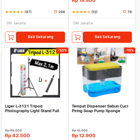
Rp
18.900
star
star
star
star
star_half
(97)
208
star
star
star
star
star_half
(12)
76
DKI Jakarta
DKI Jakarta
Beli Sekarang
Beli Sekarang
-50%
-15%
Liger L-3121 Tripod
Tempat Dispenser Sabun Cuci
Photography Light Stand Full
Piring Soap Pump Sponge
Besi Portable-Large
Caddy
Rp
85.000
Rp
15.000
Rp
42.500
Rp
12.900