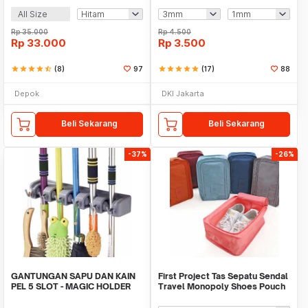
All Size
Rp
35.000
Rp
4.500
Rp
33.000
Rp
3.500
star
star
star
star
star_half
(8)
97
star
star
star
star
star
(17)
88
Depok
DKI Jakarta
Beli Sekarang
Beli Sekarang
-37%
-26%
GANTUNGAN SAPU DAN KAIN
First Project Tas Sepatu Sendal
PEL 5 SLOT - MAGIC HOLDER
Travel Monopoly Shoes Pouch
BROOM AND MOP
Bag