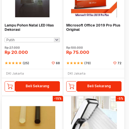
Lampu Pohon Natal LED Hias
Microsoft Office 2019 Pro Plus
Dekorasi
Original
Rp
27.000
Rp
100.000
Rp
20.000
Rp
75.000
star
star
star
star
star
(25)
68
star
star
star
star
star
(70)
72
DKI Jakarta
DKI Jakarta
Beli Sekarang
Beli Sekarang
-15%
-5%