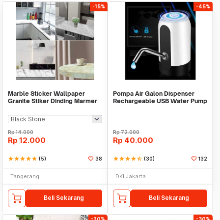
-15%
-45%
Marble Sticker Wallpaper
Pompa Air Galon Dispenser
Granite Stiker Dinding Marmer
Rechargeable USB Water Pump
Meja Kitchen
Rp
14.000
Rp
72.000
Rp
12.000
Rp
40.000
star
star
star
star
star
(5)
38
star
star
star
star
star_half
(30)
132
Tangerang
DKI Jakarta
Beli Sekarang
Beli Sekarang
-20%
-30%