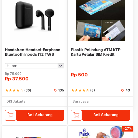
Handsfree-Headset-Earphone
Plastik Pelindung ATM KTP
Bluetooth Inpods I12 TWS
Kartu Pelajar SIM Kredit
Bluetooth V5.Doff
Member Cover Pelind
Rp
75.000
Rp
500
Rp
37.500
star
star
star
star
star_border
(30)
135
star
star
star
star
star_half
(6)
43
DKI Jakarta
Surabaya
Beli Sekarang
Beli Sekarang
-27%