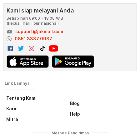
Kami siap melayani Anda
Setiap hari 09:00 - 18:00 WIB
(kecuali hari libur nasional)
email
support@jakmall.com
0851 3337 0987
Tentang Kami
Blog
Karir
Help
Mitra
Metode Pengiriman