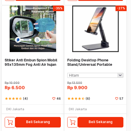
-35%
-27%
Stiker Anti Embun Spion Mobil
Folding Desktop Phone
95x135mm Fog Anti Air hujan
Stand/Universal Portable
ScreenGuard
Phone Holder
Rp
10.000
Rp
13.500
Rp
6.500
Rp
9.900
star
star
star
star
star_half
(4)
46
star
star
star
star
star_half
(6)
57
DKI Jakarta
DKI Jakarta
Beli Sekarang
Beli Sekarang