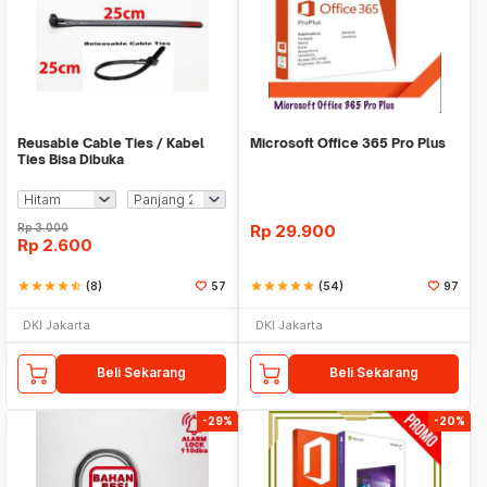
Reusable Cable Ties / Kabel
Microsoft Office 365 Pro Plus
Ties Bisa Dibuka
Rp
3.000
Rp
29.900
Rp
2.600
star
star
star
star
star_half
(8)
57
star
star
star
star
star
(54)
97
DKI Jakarta
DKI Jakarta
Beli Sekarang
Beli Sekarang
-29%
-20%