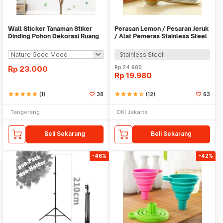
Wall Sticker Tanaman Stiker
Perasan Lemon / Pesaran Jeruk
Dinding Pohon Dekorasi Ruang
/ Alat Pemeras Stainless Steel
Tamu Tropical
- X065
Stainless Steel
Rp
23.000
Rp
24.980
Rp
19.980
star
star
star
star
star
(1)
38
star
star
star
star
star_half
(12)
63
Tangerang
DKI Jakarta
Beli Sekarang
Beli Sekarang
-46%
-42%