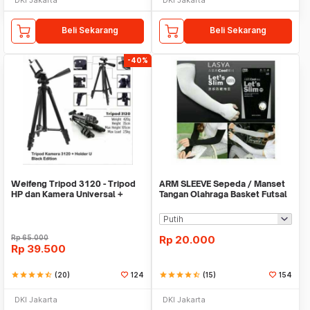
Beli Sekarang
Beli Sekarang
-40%
Weifeng Tripod 3120 - Tripod
ARM SLEEVE Sepeda / Manset
HP dan Kamera Universal +
Tangan Olahraga Basket Futsal
Free Holder U
SLIM
Rp
65.000
Rp
20.000
Rp
39.500
star
star
star
star
star_half
(20)
124
star
star
star
star
star_half
(15)
154
DKI Jakarta
DKI Jakarta