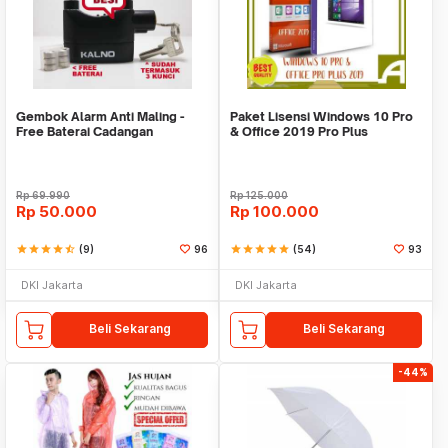
Gembok Alarm Anti Maling -
Paket Lisensi Windows 10 Pro
Free Baterai Cadangan
& Office 2019 Pro Plus
Rp
69.990
Rp
125.000
Rp
50.000
Rp
100.000
star
star
star
star
star_half
(9)
96
star
star
star
star
star
(54)
93
DKI Jakarta
DKI Jakarta
Beli Sekarang
Beli Sekarang
-44%