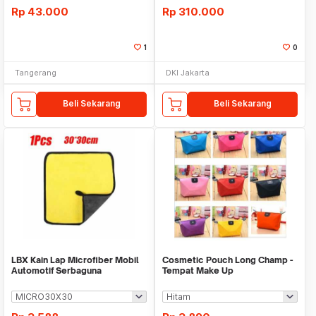
Rp
43.000
Rp
310.000
1
0
Tangerang
DKI Jakarta
Beli Sekarang
Beli Sekarang
LBX Kain Lap Microfiber Mobil
Cosmetic Pouch Long Champ -
Automotif Serbaguna
Tempat Make Up