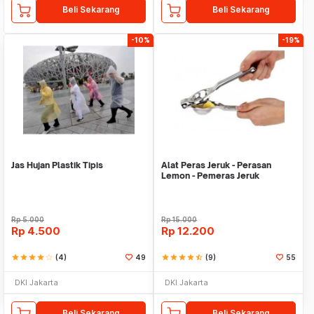
Beli Sekarang
Beli Sekarang
-10%
-19%
Jas Hujan Plastik Tipis
Alat Peras Jeruk - Perasan
Lemon - Pemeras Jeruk
Stainless Steel
Rp
5.000
Rp
15.000
Rp
4.500
Rp
12.200
star
star
star
star
star_border
(4)
49
star
star
star
star
star_half
(9)
55
DKI Jakarta
DKI Jakarta
Beli Sekarang
Beli Sekarang