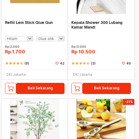
Refill Lem Stick Glue Gun
Kepala Shower 300 Lubang
Kamar Mandi
Rp
2.000
Rp
11.000
Rp
1.700
Rp
10.500
star
star
star
star
star_half
(8)
42
star
star
star
star
star_half
(3)
40
DKI Jakarta
DKI Jakarta
Beli Sekarang
Beli Sekarang
-21%