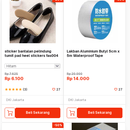
sticker bantalan pelindung
Lakban Aluminium Butyl 5cm x
tumit pad heel stickers fas004
5m Waterproof Tape
Rp
7.625
Rp
20.000
Rp
6.100
Rp
14.000
star
star
star
star
star
(3)
27
27
DKI Jakarta
DKI Jakarta
Beli Sekarang
Beli Sekarang
-50%