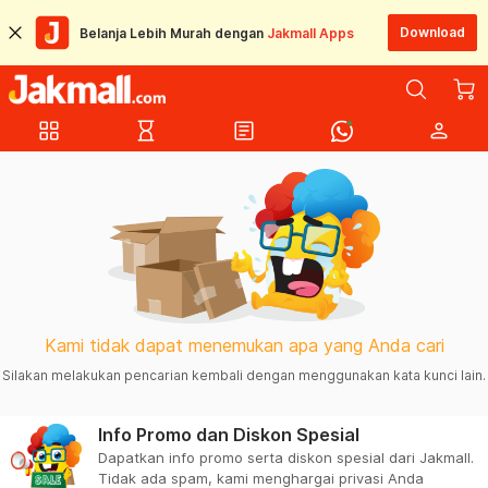
Download
Belanja Lebih Murah dengan
Jakmall Apps
grid_view
hourglass_empty
article
person
Kami tidak dapat menemukan apa yang Anda cari
Silakan melakukan pencarian kembali dengan menggunakan kata kunci lain.
Info Promo dan Diskon Spesial
Dapatkan info promo serta diskon spesial dari Jakmall.
Tidak ada spam, kami menghargai privasi Anda