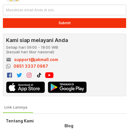
Submit
Kami siap melayani Anda
Setiap hari 09:00 - 18:00 WIB
(kecuali hari libur nasional)
email
support@jakmall.com
0851 3337 0987
Tentang Kami
Blog