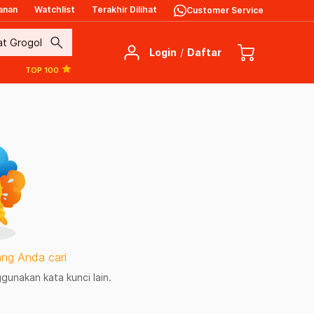
anan
Watchlist
Terakhir Dilihat
Customer Service
search
Login
/
Daftar
TOP 100
ng Anda cari
unakan kata kunci lain.