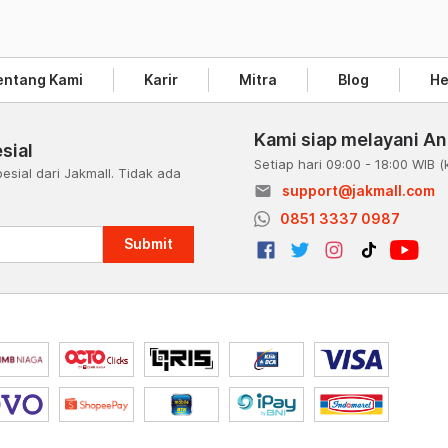
entang Kami
Karir
Mitra
Blog
He
Kami siap melayani A
sial
Setiap hari 09:00 - 18:00 WIB
(
esial dari Jakmall. Tidak ada
email
support@jakmall.com
a
0851 3337 0987
Submit