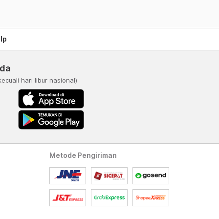
lp
nda
kecuali hari libur nasional)
Metode Pengiriman