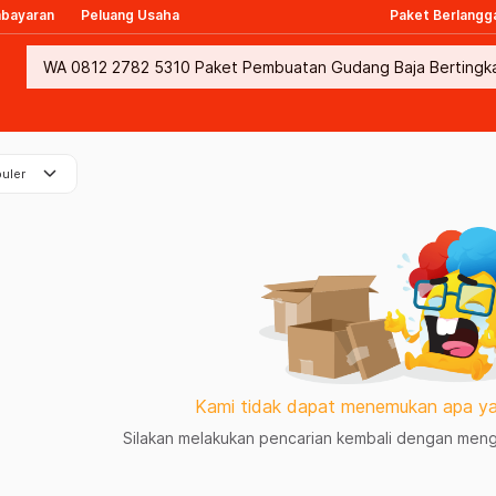
mbayaran
Peluang Usaha
Paket Berlangg
keyboard_arrow_down
uler
Kami tidak dapat menemukan apa ya
Silakan melakukan pencarian kembali dengan mengg