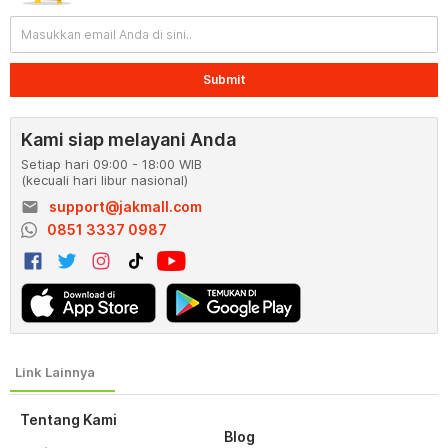
Submit
Kami siap melayani Anda
Setiap hari 09:00 - 18:00 WIB
(kecuali hari libur nasional)
email
support@jakmall.com
0851 3337 0987
Tentang Kami
Blog