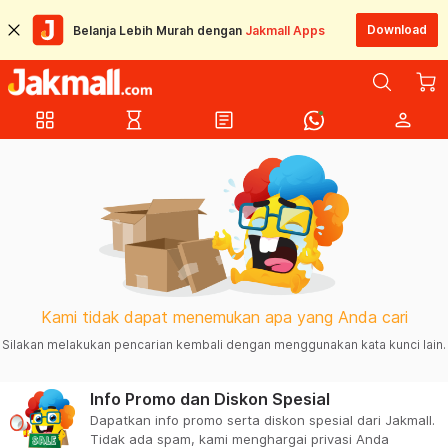
Download
Belanja Lebih Murah dengan
Jakmall Apps
grid_view
hourglass_empty
article
person
Kami tidak dapat menemukan apa yang Anda cari
Silakan melakukan pencarian kembali dengan menggunakan kata kunci lain.
Info Promo dan Diskon Spesial
Dapatkan info promo serta diskon spesial dari Jakmall.
Tidak ada spam, kami menghargai privasi Anda