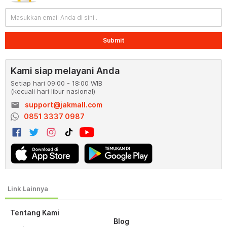
Submit
Kami siap melayani Anda
Setiap hari 09:00 - 18:00 WIB
(kecuali hari libur nasional)
email
support@jakmall.com
0851 3337 0987
Tentang Kami
Blog