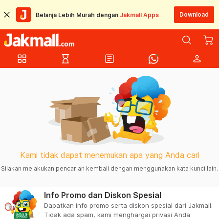
Download
Belanja Lebih Murah dengan
Jakmall Apps
grid_view
hourglass_empty
article
person
Kami tidak dapat menemukan apa yang Anda cari
Silakan melakukan pencarian kembali dengan menggunakan kata kunci lain.
Info Promo dan Diskon Spesial
Dapatkan info promo serta diskon spesial dari Jakmall.
Tidak ada spam, kami menghargai privasi Anda