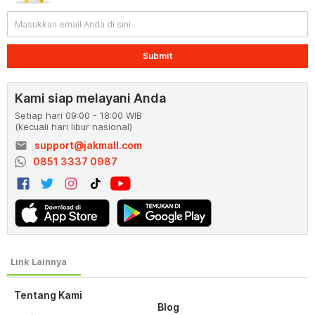
Submit
Kami siap melayani Anda
Setiap hari 09:00 - 18:00 WIB
(kecuali hari libur nasional)
email
support@jakmall.com
0851 3337 0987
Tentang Kami
Blog