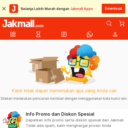
Download
Belanja Lebih Murah dengan
Jakmall Apps
grid_view
hourglass_empty
article
person
Kami tidak dapat menemukan apa yang Anda cari
Silakan melakukan pencarian kembali dengan menggunakan kata kunci lain.
Info Promo dan Diskon Spesial
Dapatkan info promo serta diskon spesial dari Jakmall.
Tidak ada spam, kami menghargai privasi Anda