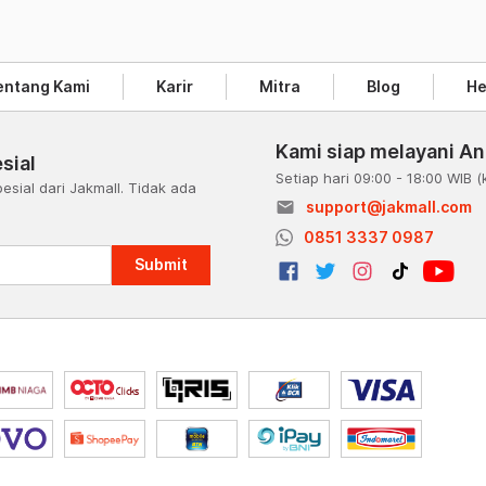
entang Kami
Karir
Mitra
Blog
He
Kami siap melayani A
sial
Setiap hari 09:00 - 18:00 WIB
(
esial dari Jakmall. Tidak ada
email
support@jakmall.com
a
0851 3337 0987
Submit