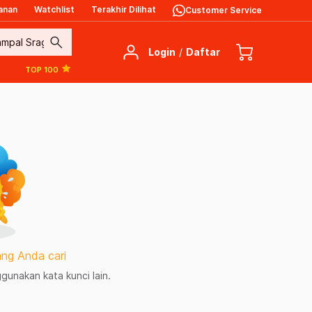
anan
Watchlist
Terakhir Dilihat
Customer Service
search
Login
/
Daftar
TOP 100
ng Anda cari
unakan kata kunci lain.