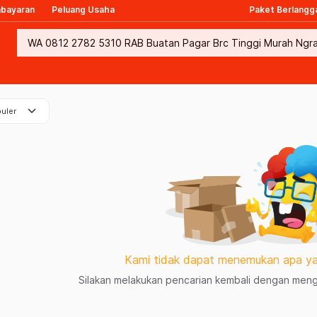
mbayaran
Peluang Usaha
Paket Berlangg
keyboard_arrow_down
uler
Kami tidak dapat menemukan apa ya
Silakan melakukan pencarian kembali dengan mengg