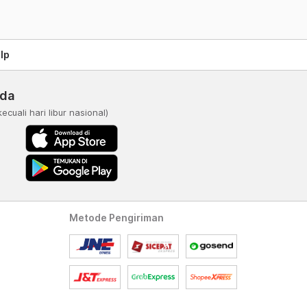
lp
nda
kecuali hari libur nasional)
Metode Pengiriman