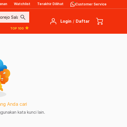
anan
Watchlist
Terakhir Dilihat
Customer Service
search
Login
/
Daftar
TOP 100
ng Anda cari
unakan kata kunci lain.