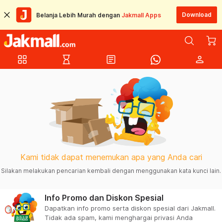
Download
Belanja Lebih Murah dengan
Jakmall Apps
grid_view
hourglass_empty
article
person
Kami tidak dapat menemukan apa yang Anda cari
Silakan melakukan pencarian kembali dengan menggunakan kata kunci lain.
Info Promo dan Diskon Spesial
Dapatkan info promo serta diskon spesial dari Jakmall.
Tidak ada spam, kami menghargai privasi Anda