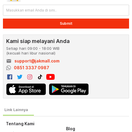
Submit
Kami siap melayani Anda
Setiap hari 09:00 - 18:00 WIB
(kecuali hari libur nasional)
email
support@jakmall.com
0851 3337 0987
Tentang Kami
Blog