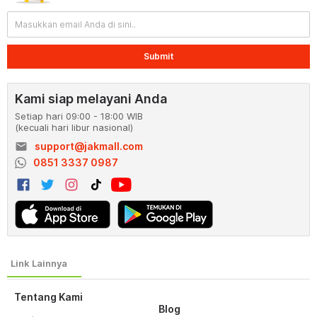
Submit
Kami siap melayani Anda
Setiap hari 09:00 - 18:00 WIB
(kecuali hari libur nasional)
email
support@jakmall.com
0851 3337 0987
Tentang Kami
Blog