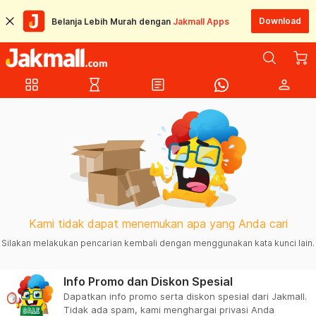
Download
Belanja Lebih Murah dengan
Jakmall Apps
grid_view
hourglass_empty
article
person
Kami tidak dapat menemukan apa yang Anda cari
Silakan melakukan pencarian kembali dengan menggunakan kata kunci lain.
Info Promo dan Diskon Spesial
Dapatkan info promo serta diskon spesial dari Jakmall.
Tidak ada spam, kami menghargai privasi Anda