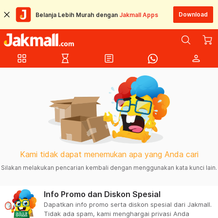
Download
Belanja Lebih Murah dengan
Jakmall Apps
grid_view
hourglass_empty
article
person
Kami tidak dapat menemukan apa yang Anda cari
Silakan melakukan pencarian kembali dengan menggunakan kata kunci lain.
Info Promo dan Diskon Spesial
Dapatkan info promo serta diskon spesial dari Jakmall.
Tidak ada spam, kami menghargai privasi Anda