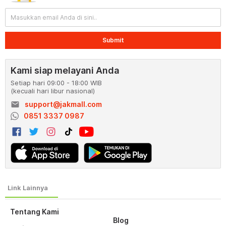
Submit
Kami siap melayani Anda
Setiap hari 09:00 - 18:00 WIB
(kecuali hari libur nasional)
email
support@jakmall.com
0851 3337 0987
Tentang Kami
Blog