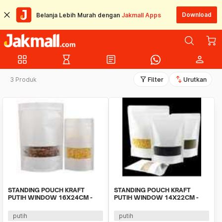
Download
Belanja Lebih Murah dengan
Jakmall Apps
grid_view
hourglass_empty
article
person
filter_alt
swap_vert
3 Produk
Filter
Urutkan
STANDING POUCH KRAFT
STANDING POUCH KRAFT
PUTIH WINDOW 16X24CM -
PUTIH WINDOW 14X22CM -
500GRAM isi 10lbr
250GRAM isi 10lbr
putih
putih