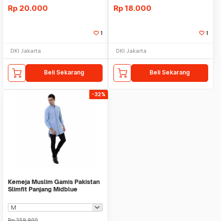
Rp
20.000
Rp
18.000
1
1
DKI Jakarta
DKI Jakarta
Beli Sekarang
Beli Sekarang
-32%
Kemeja Muslim Gamis Pakistan
Slimfit Panjang Midblue
Rp
259.900