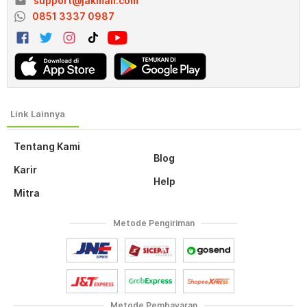
email
support@jakmall.com
0851 3337 0987
Tentang Kami
Blog
Karir
Help
Mitra
Metode Pengiriman
Metode Pembayaran