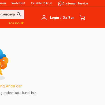
anan
Watchlist
Terakhir Dilihat
Customer Service
search
Login
/
Daftar
TOP 100
ng Anda cari
unakan kata kunci lain.