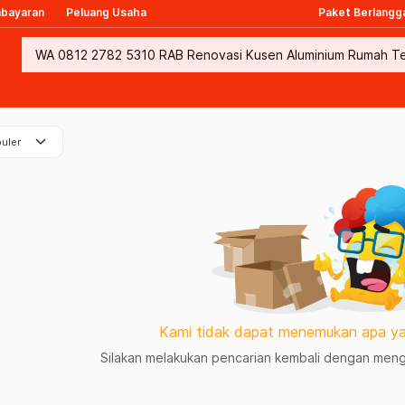
mbayaran
Peluang Usaha
Paket Berlangg
keyboard_arrow_down
uler
Kami tidak dapat menemukan apa ya
Silakan melakukan pencarian kembali dengan mengg