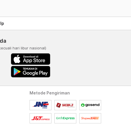
lp
nda
kecuali hari libur nasional)
Metode Pengiriman