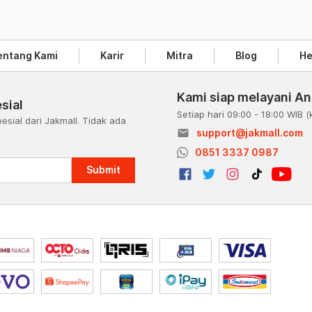
entang Kami
Karir
Mitra
Blog
He
Kami siap melayani A
sial
Setiap hari 09:00 - 18:00 WIB
(
esial dari Jakmall. Tidak ada
email
support@jakmall.com
a
0851 3337 0987
Submit