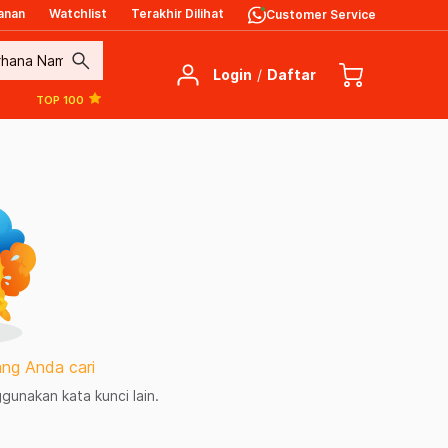
anan
Watchlist
Terakhir Dilihat
Customer Service
search
Login
/
Daftar
TOP 100
ng Anda cari
unakan kata kunci lain.