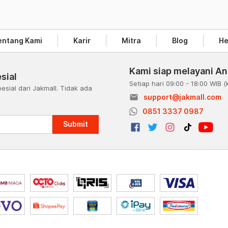
entang Kami
Karir
Mitra
Blog
He
Kami siap melayani A
sial
Setiap hari 09:00 - 18:00 WIB
(
esial dari Jakmall. Tidak ada
email
support@jakmall.com
a
0851 3337 0987
Submit