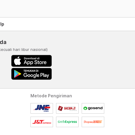
lp
nda
kecuali hari libur nasional)
Metode Pengiriman