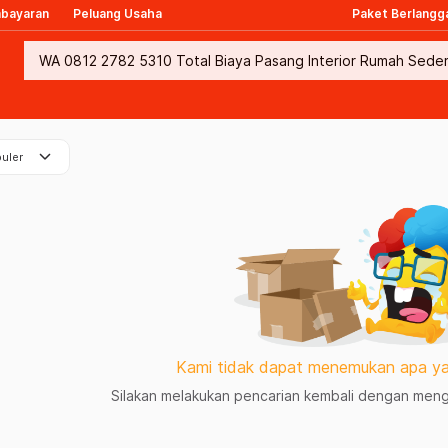
mbayaran
Peluang Usaha
Paket Berlangg
keyboard_arrow_down
uler
Kami tidak dapat menemukan apa ya
Silakan melakukan pencarian kembali dengan mengg