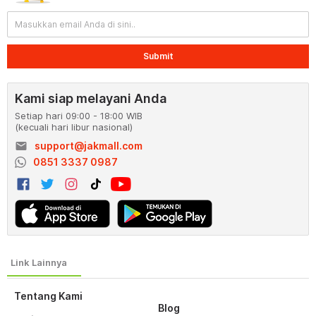
Submit
Kami siap melayani Anda
Setiap hari 09:00 - 18:00 WIB
(kecuali hari libur nasional)
email
support@jakmall.com
0851 3337 0987
Tentang Kami
Blog