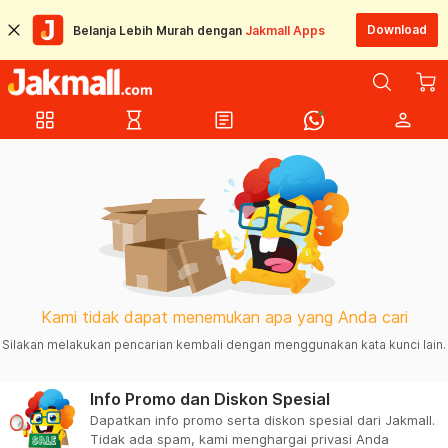
Download
Belanja Lebih Murah dengan
Jakmall Apps
grid_view
hourglass_empty
article
person
Kami tidak dapat menemukan apa yang Anda cari
Silakan melakukan pencarian kembali dengan menggunakan kata kunci lain.
Info Promo dan Diskon Spesial
Dapatkan info promo serta diskon spesial dari Jakmall.
Tidak ada spam, kami menghargai privasi Anda