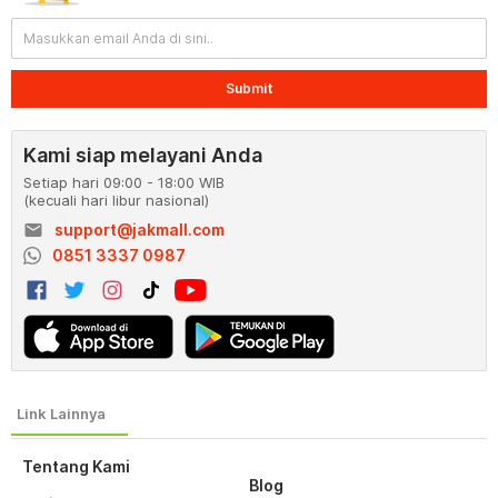
Submit
Kami siap melayani Anda
Setiap hari 09:00 - 18:00 WIB
(kecuali hari libur nasional)
email
support@jakmall.com
0851 3337 0987
Tentang Kami
Blog