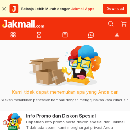
Download
Belanja Lebih Murah dengan
Jakmall Apps
grid_view
hourglass_empty
article
person
Kami tidak dapat menemukan apa yang Anda cari
Silakan melakukan pencarian kembali dengan menggunakan kata kunci lain.
Info Promo dan Diskon Spesial
Dapatkan info promo serta diskon spesial dari Jakmall.
Tidak ada spam, kami menghargai privasi Anda