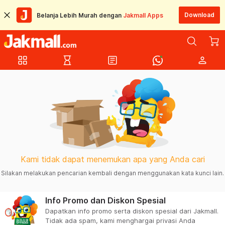
Download
Belanja Lebih Murah dengan
Jakmall Apps
grid_view
hourglass_empty
article
person
Kami tidak dapat menemukan apa yang Anda cari
Silakan melakukan pencarian kembali dengan menggunakan kata kunci lain.
Info Promo dan Diskon Spesial
Dapatkan info promo serta diskon spesial dari Jakmall.
Tidak ada spam, kami menghargai privasi Anda