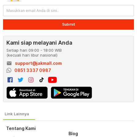
Submit
Kami siap melayani Anda
Setiap hari 09:00 - 18:00 WIB
(kecuali hari libur nasional)
email
support@jakmall.com
0851 3337 0987
Tentang Kami
Blog