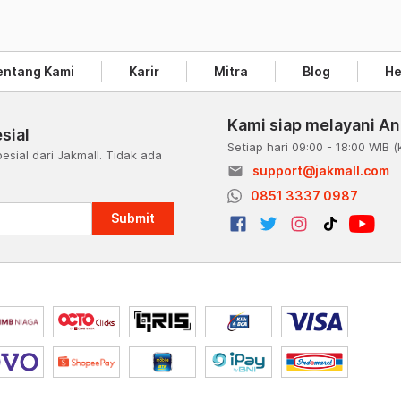
entang Kami
Karir
Mitra
Blog
He
Kami siap melayani A
sial
Setiap hari 09:00 - 18:00 WIB
(
esial dari Jakmall. Tidak ada
email
support@jakmall.com
a
0851 3337 0987
Submit