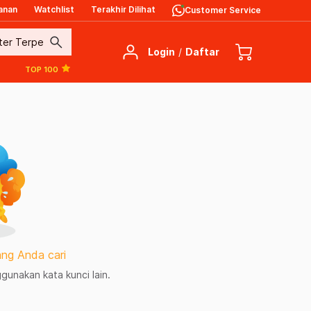
anan
Watchlist
Terakhir Dilihat
Customer Service
search
Login
/
Daftar
TOP 100
ng Anda cari
unakan kata kunci lain.