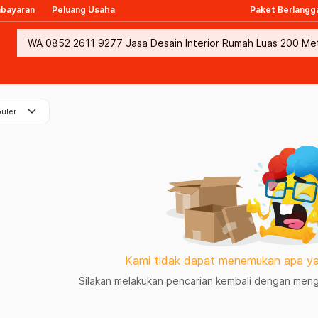
mbayaran
Peluang Usaha
Paket Berlangg
keyboard_arrow_down
uler
Kami tidak dapat menemukan apa ya
Silakan melakukan pencarian kembali dengan mengg