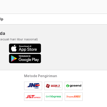
lp
nda
kecuali hari libur nasional)
Metode Pengiriman