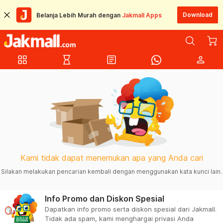
Download
Belanja Lebih Murah dengan
Jakmall Apps
grid_view
hourglass_empty
article
person
Kami tidak dapat menemukan apa yang Anda cari
Silakan melakukan pencarian kembali dengan menggunakan kata kunci lain.
Info Promo dan Diskon Spesial
Dapatkan info promo serta diskon spesial dari Jakmall.
Tidak ada spam, kami menghargai privasi Anda