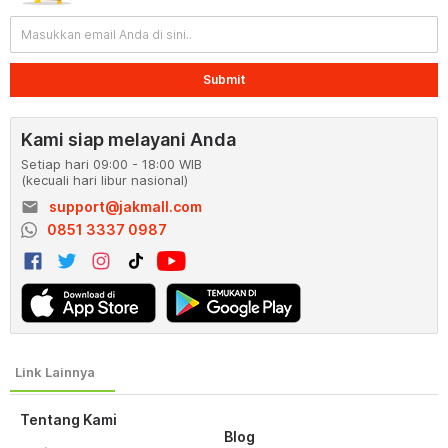
Submit
Kami siap melayani Anda
Setiap hari 09:00 - 18:00 WIB
(kecuali hari libur nasional)
email
support@jakmall.com
0851 3337 0987
Tentang Kami
Blog