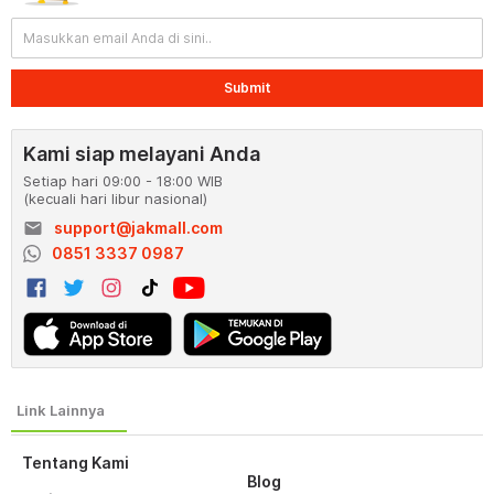
Submit
Kami siap melayani Anda
Setiap hari 09:00 - 18:00 WIB
(kecuali hari libur nasional)
email
support@jakmall.com
0851 3337 0987
Tentang Kami
Blog