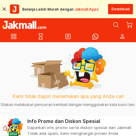
Download
Belanja Lebih Murah dengan
Jakmall Apps
grid_view
hourglass_empty
article
person
Kami tidak dapat menemukan apa yang Anda cari
Silakan melakukan pencarian kembali dengan menggunakan kata kunci lain.
Info Promo dan Diskon Spesial
Dapatkan info promo serta diskon spesial dari Jakmall.
Tidak ada spam, kami menghargai privasi Anda